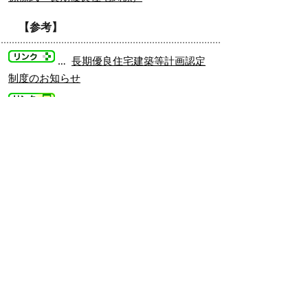
【参考】
…
長期優良住宅建築等計画認定
制度のお知らせ
…
長期優良住宅法関連情報（国
土交通省公式サイト）
掲載日：2022年11月30日
お問い合わせ先
建築相談課
所在地/〒683-0054 鳥取県米子市糀町一丁目160
（糀町庁舎（西部総合事務所3号館）2階）
建築審査担当
電話番号/0859-23-5236
FAX/0859-23-5394
開発審査担当
電話番号/0859-23-5238
FAX/0859-23-5394
E-mail/
kenchikusoudan@city.yonago.lg.jp