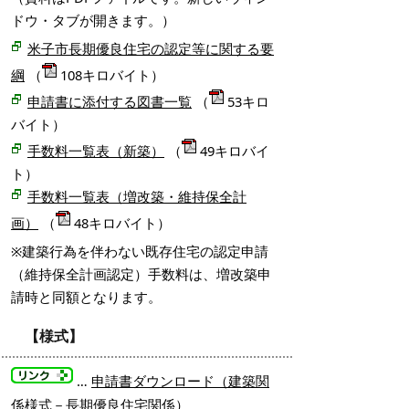
ドウ・タブが開きます。）
米子市長期優良住宅の認定等に関する要
綱
（
108キロバイト）
申請書に添付する図書一覧
（
53キロ
バイト）
手数料一覧表（新築）
（
49キロバイ
ト）
手数料一覧表（増改築・維持保全計
画）
（
48キロバイト）
※建築行為を伴わない既存住宅の認定申請
（維持保全計画認定）手数料は、
増改築申
請時と同額となります。
【様式】
…
申請書ダウンロード（建築関
係様式－長期優良住宅関係）