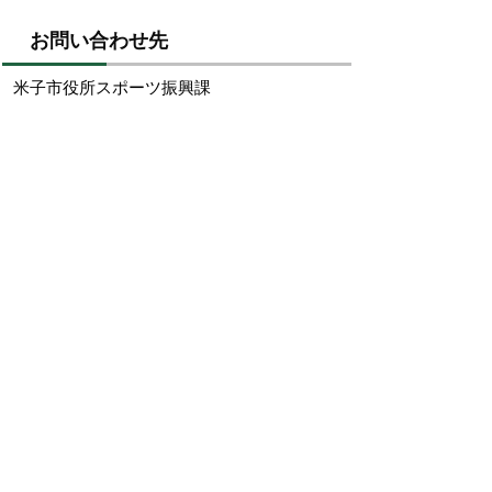
お問い合わせ先
米子市役所スポーツ振興課
電話：0859-23-5426
鳥取大学医学部付属病院スポーツ医科学セ
ンター
電話：0859-38-7750
掲載日：2026年1月29日
お問い合わせ先
スポーツ振興課
所在地/〒683-0067 鳥取県米子市東町161-2 （市役
所第2庁舎3階）
電話/0859-23-5426 ファクシミリ/0859-23-5414 Eメ
ール/
sports@city.yonago.lg.jp
ページの先頭へ戻る
広告