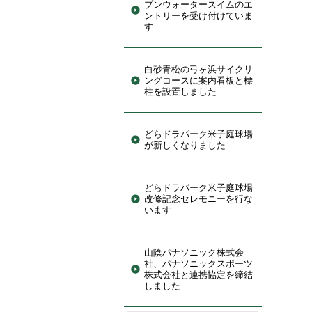
プンウォータースイムのエ
ントリーを受け付けていま
す
白砂青松の弓ヶ浜サイクリ
ングコースに案内看板と標
柱を設置しました
どらドラパーク米子庭球場
が新しくなりました
どらドラパーク米子庭球場
改修記念セレモニーを行な
います
山陰パナソニック株式会
社、パナソニックスポーツ
株式会社と連携協定を締結
しました