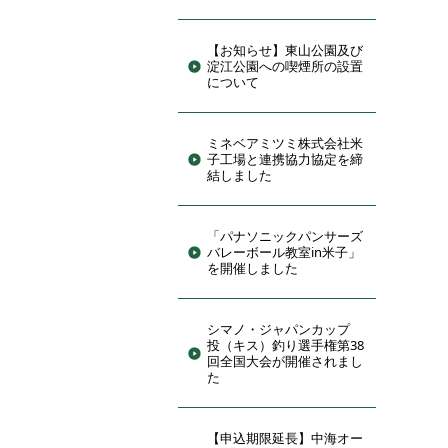
【お知らせ】東山公園及び
淀江公園への喫煙所の設置
について
ミネベアミツミ株式会社米
子工場と連携協力協定を締
結しました
「パナソニックパンサーズ
バレーボール教室in米子」
を開催しました
シマノ・ジャパンカップ
投（キス）釣り選手権第38
回全国大会が開催されまし
た
【申込期限延長】中海オー