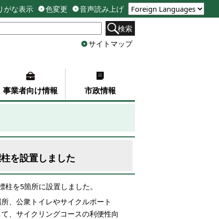
りがな表示
色変更
音声読み上げ
検索
サイトマップ
事業者向け情報
市政情報
標柱を設置しました
標柱を5箇所に設置しました。
場所、公衆トイレやサイクルポート
して、サイクリングコースの利便性向