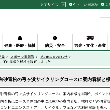
文字サイズ
やさしい日本語
ふ
大
健康・医療・福祉
防災・安全
観光・文化・産業
光局
スポーツ振興課
その他のお知らせ
に案内看板と標柱を設置しました
白砂青松の弓ヶ浜サイクリングコースに案内看板と
白砂青松の弓ヶ浜サイクリングコースに案内看板を4箇所、ポイント
案内看板はコース全体図の中に現在地や案内看板、標柱などの設置
（コンビニエンスストア）、サイクルカフェなどの利便施設を表示