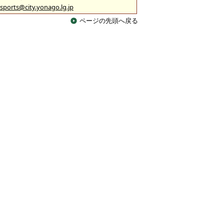
sports@city.yonago.lg.jp
ページの先頭へ戻る