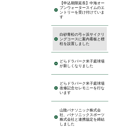
【申込期限延長】中海オー
プンウォータースイムのエ
ントリーを受け付けていま
す
白砂青松の弓ヶ浜サイクリ
ングコースに案内看板と標
柱を設置しました
どらドラパーク米子庭球場
が新しくなりました
どらドラパーク米子庭球場
改修記念セレモニーを行な
います
山陰パナソニック株式会
社、パナソニックスポーツ
株式会社と連携協定を締結
しました