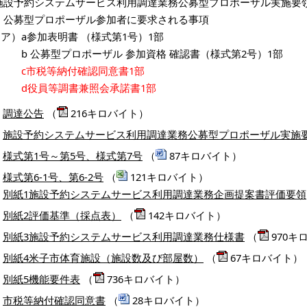
施設予約システムサービス利用調達業務公募型プロポーザル実施要
ウ 公募型プロポーザル参加者に要求される事項
ア）a参加表明書 （様式第1号）1部
b 公募型プロポーザル 参加資格 確認書（様式第2号）1部
c市税等納付確認同意書1部
d役員等調書兼照会承諾書1部
調達公告
（
216キロバイト）
施設予約システムサービス利用調達業務公募型プロポーザル実施
様式第1号～第5号、様式第7号
（
87キロバイト）
様式第6-1号、第6-2号
（
121キロバイト）
別紙1施設予約システムサービス利用調達業務企画提案書評価要領
別紙2評価基準（採点表）
（
142キロバイト）
別紙3施設予約システムサービス利用調達業務仕様書
（
970キ
別紙4米子市体育施設（施設数及び部屋数）
（
67キロバイト）
別紙5機能要件表
（
736キロバイト）
市税等納付確認同意書
（
28キロバイト）