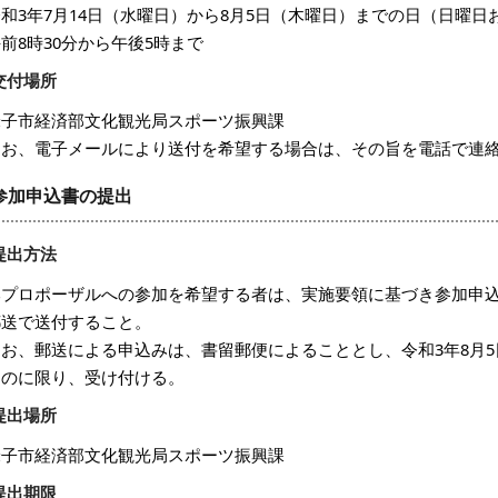
令和3年7月14日（水曜日）から8月5日（木曜日）までの日（日曜
前8時30分から午後5時まで
交付場所
米子市経済部文化観光局スポーツ振興課
なお、電子メールにより送付を希望する場合は、その旨を電話で連
参加申込書の提出
提出方法
本プロポーザルへの参加を希望する者は、実施要領に基づき参加申
郵送で送付すること。
なお、郵送による申込みは、書留郵便によることとし、令和3年8月5
ものに限り、受け付ける。
提出場所
米子市経済部文化観光局スポーツ振興課
提出期限