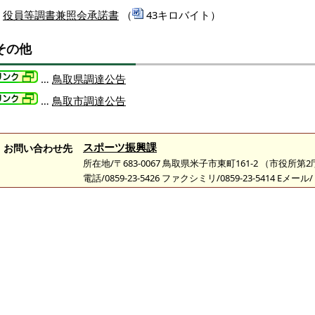
役員等調書兼照会承諾書
（
43キロバイト）
その他
…
鳥取県調達公告
…
鳥取市調達公告
スポーツ振興課
お問い合わせ先
所在地/〒683-0067 鳥取県米子市東町161-2 （市役所第
電話/0859-23-5426 ファクシミリ/0859-23-5414 Eメール/