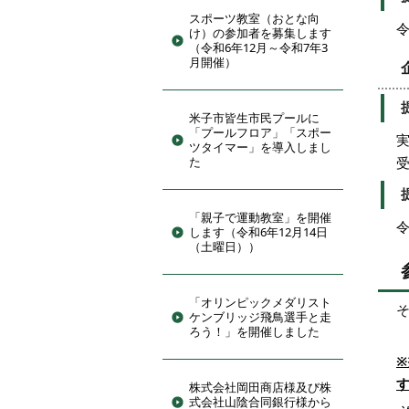
スポーツ教室（おとな向
令
け）の参加者を募集します
（令和6年12月～令和7年3
月開催）
米子市皆生市民プールに
「プールフロア」「スポー
ツタイマー」を導入しまし
た
「親子で運動教室」を開催
令
します（令和6年12月14日
（土曜日））
「オリンピックメダリスト
ケンブリッジ飛鳥選手と走
ろう！」を開催しました
株式会社岡田商店様及び株
式会社山陰合同銀行様から