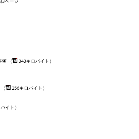
領3ページ
要領
（
343キロバイト）
（
256キロバイト）
ロバイト）