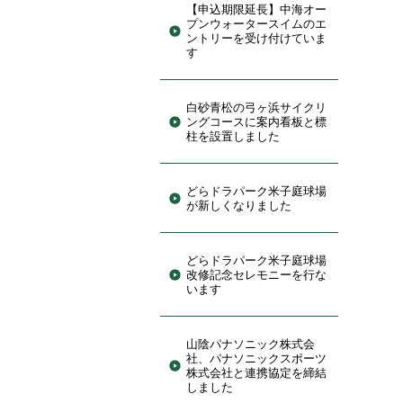
【申込期限延長】中海オー
プンウォータースイムのエ
ントリーを受け付けていま
す
白砂青松の弓ヶ浜サイクリ
ングコースに案内看板と標
柱を設置しました
どらドラパーク米子庭球場
が新しくなりました
どらドラパーク米子庭球場
改修記念セレモニーを行な
います
山陰パナソニック株式会
社、パナソニックスポーツ
株式会社と連携協定を締結
しました