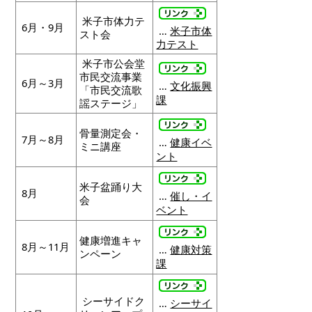
米子市体力テ
6月・9月
…
米子市体
スト会
力テスト
米子市公会堂
市民交流事業
6月～3月
…
文化振興
「市民交流歌
課
謡ステージ」
骨量測定会・
7月～8月
…
健康イベ
ミニ講座
ント
米子盆踊り大
8月
…
催し・イ
会
ベント
健康増進キャ
8月～11月
…
健康対策
ンペーン
課
シーサイドク
…
シーサイ