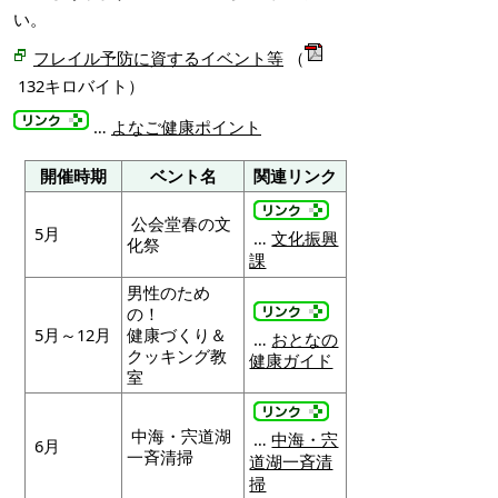
い。
フレイル予防に資するイベント等
（
132キロバイト）
…
よなご健康ポイント
開催時期
ベント名
関連リンク
公会堂春の文
5月
…
文化振興
化祭
課
男性のため
の！
5月～12月
健康づくり＆
…
おとなの
クッキング教
健康ガイド
室
中海・宍道湖
…
中海・宍
6月
一斉清掃
道湖一斉清
掃