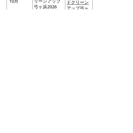
10月
リーンアップ
ドクリーン
弓ヶ浜2026
アップ弓ヶ
浜
10月
アートな散歩
…
文化振興
課
ダイヤモンド
10月
…
イベント
大山観望会
情報
10月～11
美水の郷 秋
…
美水の郷
月
麗ウォーク
ウォーク
…
環境政策
課
彦名水鳥ウォ
11月
ーク
…
その他
のお知ら