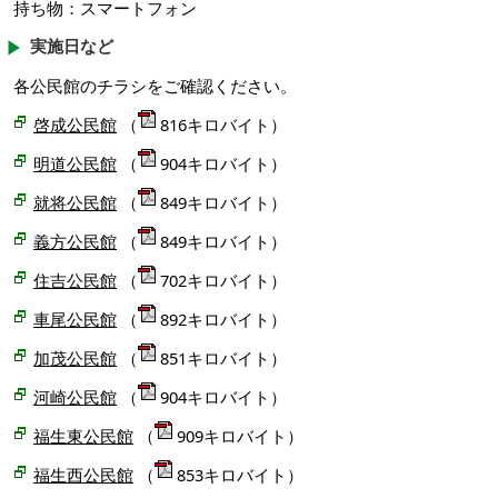
持ち物：スマートフォン
実施日など
各公民館のチラシをご確認ください。
啓成公民館
（
816キロバイト）
明道公民館
（
904キロバイト）
就将公民館
（
849キロバイト）
義方公民館
（
849キロバイト）
住吉公民館
（
702キロバイト）
車尾公民館
（
892キロバイト）
加茂公民館
（
851キロバイト）
河崎公民館
（
904キロバイト）
福生東公民館
（
909キロバイト）
福生西公民館
（
853キロバイト）