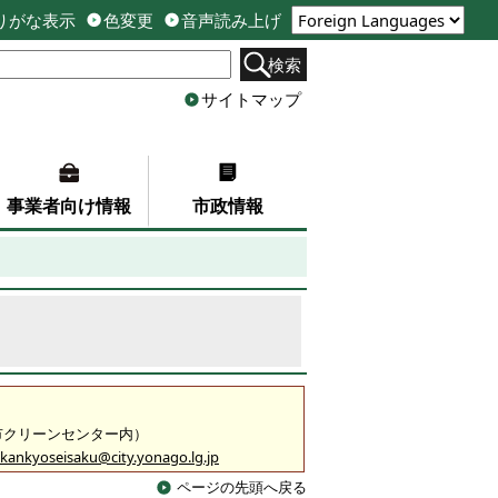
りがな表示
色変更
音声読み上げ
検索
サイトマップ
事業者向け情報
市政情報
米子市クリーンセンター内）
kankyoseisaku@city.yonago.lg.jp
ページの先頭へ戻る