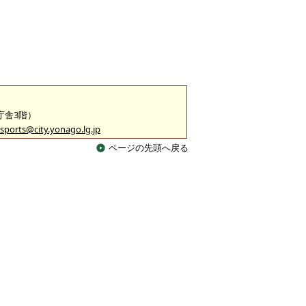
2庁舎3階）
sports@city.yonago.lg.jp
ページの先頭へ戻る