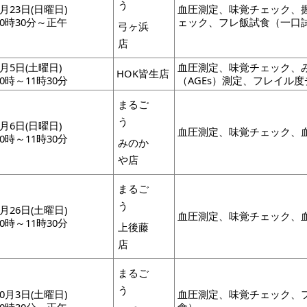
う
8月23日(日曜日)
血圧測定、味覚チェック、
10時30分～正午
ェック、フレ飯試食（一口試
弓ヶ浜
店
9月5日(土曜日)
血圧測定、味覚チェック、
HOK皆生店
10時～11時30分
（AGEs）測定、フレイル
まるご
う
9月6日(日曜日)
血圧測定、味覚チェック、
10時～11時30分
みのか
や店
まるご
う
9月26日(土曜日)
血圧測定、味覚チェック、
10時～11時30分
上後藤
店
まるご
う
10月3日(土曜日)
血圧測定、味覚チェック、フ
10時30分～正午
食）