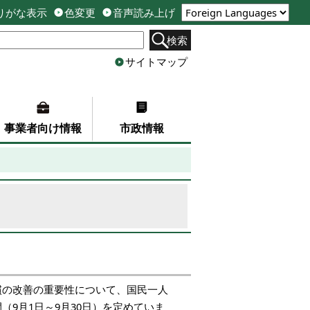
りがな表示
色変更
音声読み上げ
検索
サイトマップ
事業者向け情報
市政情報
慣の改善の重要性について、国民一人
9月1日～9月30日）を定めていま