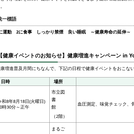
す。
統一標語
1に運動 2に食事 しっかり禁煙 良い睡眠 ～健康寿命の延伸～
【健康イベントのお知らせ】健康増進キャンペーン in Yo
健康増進普及月間にちなんで、下記の日程で健康イベントをおこな
日時
場所
市立図
書
令和8年8月18日(火曜日)
血圧測定、味覚チェック、
10時30分～正午
館
（2階）
まるご