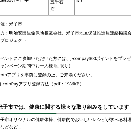
五千石
店
主催：米子市
協力：明治安田生命保険相互会社、米子市地区保健推進員連絡協議
飯プロジェクト
ベントにご参加いただいた方には、J-coinpay300ポイントをプ
キャンペーン期間中お一人様1回限り）
-coinアプリを事前に登録の上、ご来場ください。
J-coinPayアプリ登録方法（pdf：1986KB）
米子市では、健康に関する様々な取り組みをしています
米子市オリジナルの健康体操、健康的でおいしいレシピが学べる料
画などなど…