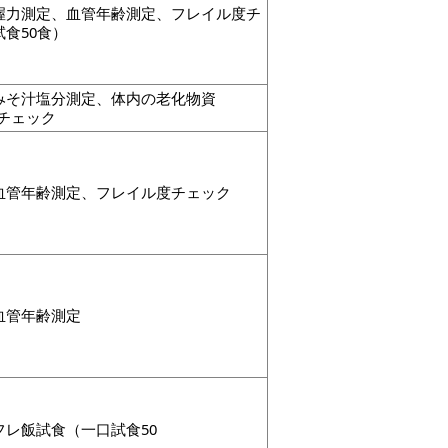
握力測定、血管年齢測定、フレイル度チ
食50食）
みそ汁塩分測定、体内の老化物資
度チェック
血管年齢測定、フレイル度チェック
血管年齢測定
レ飯試食（一口試食50