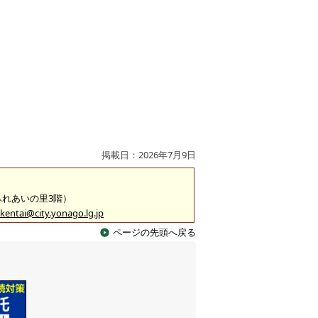
！
掲載日：2026年7月9日
（ふれあいの里3階）
kentai@city.yonago.lg.jp
ページの先頭へ戻る