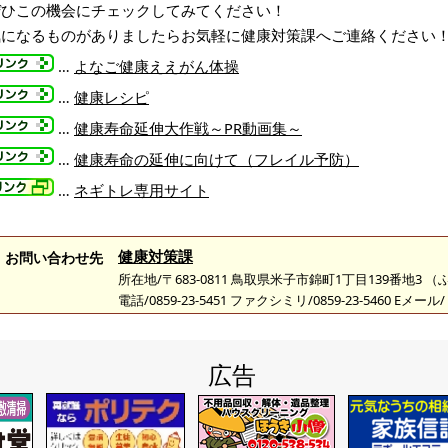
ぜひこの機会にチェックしてみてください！
気になるものがありましたらお気軽に健康対策課へご連絡ください
…
よなご健康ええがん体操
…
健康レシピ
…
健康寿命延伸大作戦～PR動画集～
…
健康寿命の延伸に向けて
（フレイル予防）
…
ネギトレ専用サイト
健康対策課
お問い合わせ先
所在地/〒683-0811 鳥取県米子市錦町1丁目139番地3 
電話/0859-23-5451 ファクシミリ/0859-23-5460 Eメール/
広告