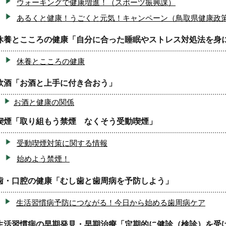
ウォーキングで健康増進！（スポーツ振興課）
あるくと健康！うごくと元気！キャンペーン（鳥取県健康政
休養とこころの健康「自分に合った睡眠やストレス対処法を身
休養とこころの健康
飲酒「お酒と上手に付き合おう」
お酒と健康の関係
喫煙「取り組もう禁煙 なくそう受動喫煙」
受動喫煙対策に関する情報
始めよう禁煙！
歯・口腔の健康「むし歯と歯周病を予防しよう」
生活習慣病予防につながる！今日から始める歯周病ケア
生活習慣病の早期発見・早期治療「定期的に健診（検診）を受