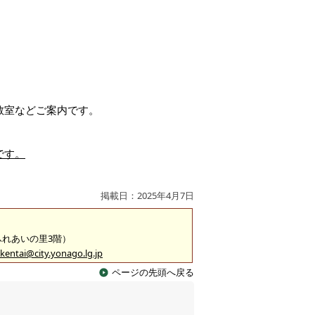
教室などご案内です。
です。
掲載日：2025年4月7日
（ふれあいの里3階）
kentai@city.yonago.lg.jp
ページの先頭へ戻る