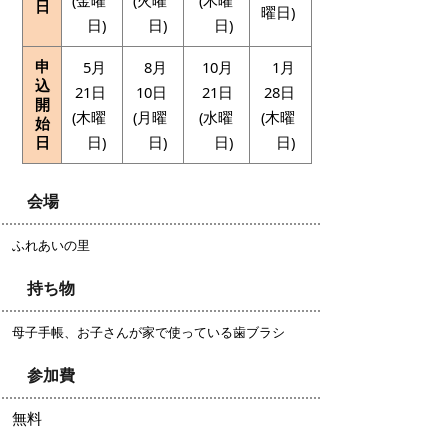
日
曜日)
日)
日)
日)
申
5月
8月
10月
1月
込
21日
10日
21日
28日
開
(木曜
(月曜
(水曜
(木曜
始
日
日)
日)
日)
日)
会場
ふれあいの里
持ち物
母子手帳、お子さんが家で使っている歯ブラシ
参加費
無料