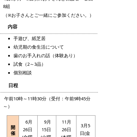
8組
（※お子さんとご一緒にご参加ください。）
内容
手遊び、紙芝居
幼児期の食生活について
歯のお手入れの話（体験あり）
試食（2～3品）
個別相談
日程
午前10時～11時30分（受付：午前9時45分
～）
6月
9月
11月
3月5
開
26日
15日
26日
催
日(金
(金曜
(火曜
(木曜