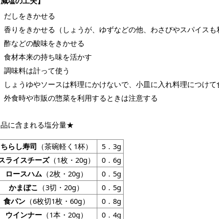
【減塩の工夫】
だしをきかせる
香りをきかせる（しょうが、ゆずなどの他、わさびやスパイスも
酢などの酸味をきかせる
食材本来の持ち味を活かす
調味料は計って使う
しょうゆやソースは料理にかけないで、小皿に入れ料理につけて
外食時や市販の惣菜を利用するときは注意する
食品に含まれる塩分量★
ちらし寿司
（茶碗軽く1杯）
5．3g
スライスチーズ
（1枚・20g）
0．6g
ロースハム
（2枚・20g）
0．5g
かまぼこ
（3切・20g）
0．5g
食パン
（6枚切1枚・60g）
0．8g
ウインナー
（1本・20g）
0．4g