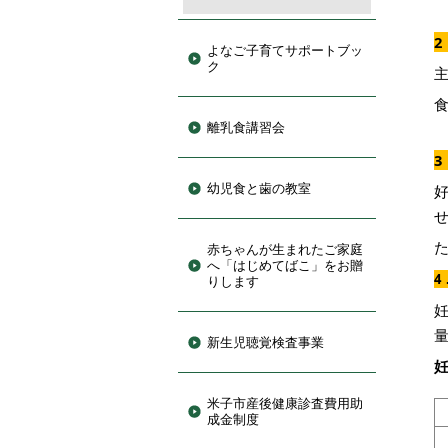
よなご子育てサポートブッ
ク
離乳食講習会
幼児食と歯の教室
赤ちゃんが生まれたご家庭
へ「はじめてばこ」をお贈
4
りします
新生児聴覚検査事業
米子市産後健康診査費用助
成金制度