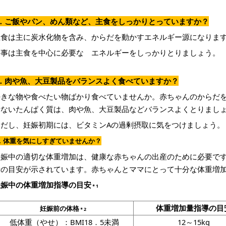
2．ご飯やパン、めん類など、主食をしっかりとっていますか？
主食は主に炭水化物を含み、からだを動かすエネルギー源になりま
食事は主食を中心に必要な エネルギーをしっかりとりましょう。
3．肉や魚、大豆製品をバランスよく食べていますか？
好きな物や食べたい物ばかり食べていませんか。赤ちゃんのからだ
せないたんぱく質は、肉や魚、大豆製品などバランスよくとりまし
ただし、妊娠初期には、ビタミンAの過剰摂取に気をつけましょう。
．体重を気にしすぎていませんか？
妊娠中の適切な体重増加は、健康な赤ちゃんの出産のために必要で
量の目安が示されています。赤ちゃんとママにとって十分な体重増
妊娠中の体重増加指導の目安
＊1
体重増加量指導の目
妊娠前の体格
＊2
低体重（やせ）：BMI18．5未満
12～15kg