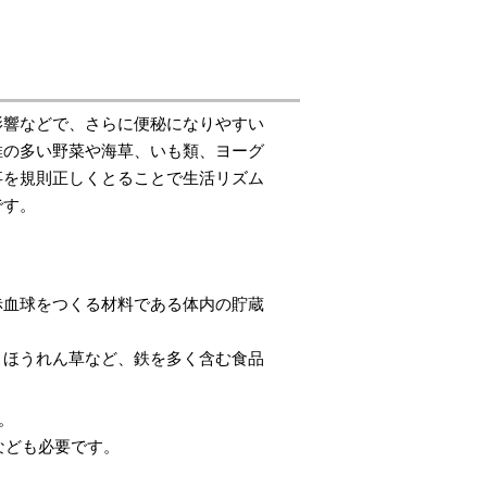
影響などで、さらに
便秘になりやすい
維の多い野菜や海草、いも類、ヨーグ
事を規則正しくとることで生活リズム
果的です。
赤血球をつくる材料で
ある体内の貯蔵
、ほうれん草など、鉄を多く含む食品
。
なども必要です。