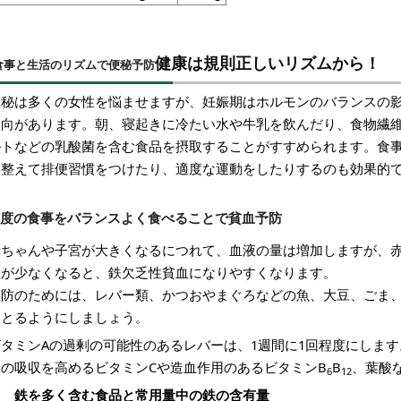
健康は規則正しいリズムから！
食事と生活のリズムで便秘予防
便秘は多くの女性を悩ませますが、妊娠期はホルモンのバランスの
傾向があります。朝、寝起きに冷たい水や牛乳を飲んだり、食物繊
ルトなどの乳酸菌を含む食品を摂取することがすすめられます。食
を整えて排便習慣をつけたり、適度な運動をしたりするのも効
3度の食事をバランスよく食べることで貧血予防
赤ちゃんや子宮が大きくなるにつれて、血液の量は増加しますが、
鉄が少なくなると、鉄欠乏性貧血になりやすくなります。
予防のためには、レバー類、かつおやまぐろなどの魚、大豆、ごま
をとるようにしましょう。
ビタミンAの過剰の可能性のあるレバーは、1週間に1回程度にします
鉄の吸収を高めるビタミンCや造血作用のあるビタミンB
B
、葉酸
6
12
鉄を多く含む食品と常用量中の鉄の含有量