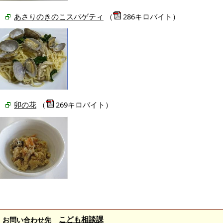
あさりのきのこスパゲティ
（
286キロバイト）
卯の花
（
269キロバイト）
こども相談課
お問い合わせ先