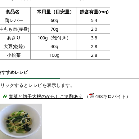
食品名
常用量（目安量）
鉄含有量(mg)
鶏レバー
60g
5.4
牛もも肉(赤身)
70g
2.0
あさり
100
g（殻付き）
3.8
大豆(乾燥)
40g
2.8
小松菜
100g
2.
8
おすすめレシピ
クリックするとレシピを表示します。
青菜と切干大根のからしごま酢あえ
（
438キロバイト）