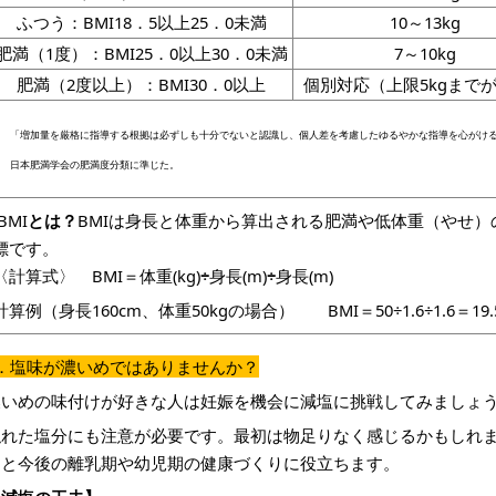
ふつう：BMI18．5以上25．0未満
10～13kg
肥満（1度）：BMI25．0以上30．0未満
7
～10kg
肥満（2度以上）：BMI30．0以上
個別対応（上限5kgまで
1 「増加量を厳格に指導する根拠は必ずしも十分でないと認識し、個人差を考慮したゆるやかな指導を心がける」産
2 日本肥満学会の肥満度分類に準じた
。
BMI
とは？
BMIは身長と体重から算出される肥満や低体重（やせ
標です。
〈計算式〉 BMI＝体重(kg)
÷
身長(m)
÷
身長(m)
計算例（身長160cm、体重50kgの場合） BMI＝50÷1.6÷1.6＝19.
5．塩味が濃いめではありませんか？
濃いめの味付けが好きな人は妊娠を機会に減塩に挑戦してみましょ
隠れた塩分にも注意が必要です。最初は物足りなく感じるかもしれ
くと今後の離乳期や幼児期の健康づくりに役立ちます。