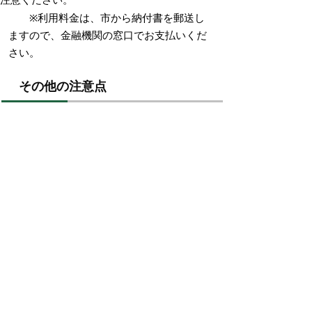
※利用料金は、市から納付書を郵送し
ますので、金融機関の窓口でお支払いくだ
さい。
その他の注意点
申請受理後からご利用までに10日間程
度（日曜、祝日、8月13日から15日、年
末年始は除く）かかりますのでご了承
ください。
ヘルパーとの調整によっては、希望通
りの利用ができない場合があります。
掲載日：2024年11月19日
お問い合わせ先
こども相談課
所在地/〒683-0811 鳥取県米子市錦町一丁目139番
地3 （ふれあいの里1階）
電話/0859-23-5467 ファクシミリ/0859-23-5137 Eメ