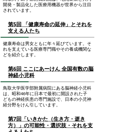
開発・製品化した医療用機器が世界から注目
されています。
第5回 「健康寿命の延伸」とそれを
支える人たち
健康寿命は男女ともに年々延びています。そ
れを支えている医療専門職やその養成機関な
どを紹介します。
第6回 ここにあーけん 全国有数の脳
神経小児科
鳥取大学医学部附属病院にある脳神経小児科
は、昭和46年に日本で最初に開設された子
どもの神経疾患の専門施設で、日本の小児神
経分野をけん引しています。
第7回「いきかた（生き方・逝き
方）」の可能性・選択肢・それを支
える人たち