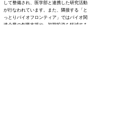
して整備され、医学部と連携した研究活動
が行なわれています。また、隣接する「と
っとりバイオフロンティア」ではバイオ関
連企業の創業支援や、初期投資を軽減する
ための研究機器支援などを行なう拠点とな
っています。
現在、米子市において、鳥取大学発染色体
工学を活用した3つのバイオベンチャー企業
が活動しています。製薬会社等が研究に必
要なデータ分析やツール開発、抗体医薬等
の開発受託など、私たちの未来の「安心」
のために、幅広い領域でバイオ産業分野の
発展に貢献しています。今後は、鳥取大学
発の染色体工学技術を中心に、産官学一体
となったバイオ産業の拠点として、雇用創
出が期待されています。米子市はできうる
限りの伴走支援に取り組みます。