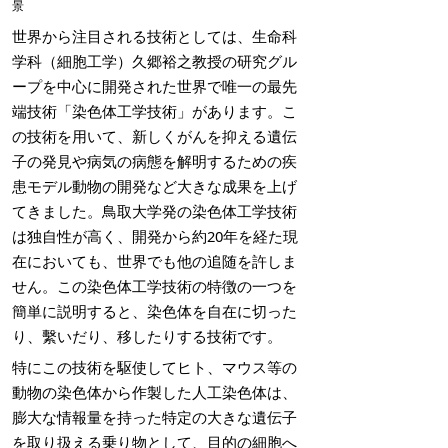
景
世界から注目される技術としては、生命科
学科（細胞工学）久郷裕之教授の研究グル
ープを中心に開発された世界で唯一の最先
端技術「染色体工学技術」があります。こ
の技術を用いて、新しくがんを抑える遺伝
子の発見や病気の病態を解明するための疾
患モデル動物の開発など大きな成果を上げ
てきました。鳥取大学発の染色体工学技術
は独自性が高く、開発から約20年を経た現
在においても、世界でも他の追随を許しま
せん。この染色体工学技術の特徴の一つを
簡単に説明すると、染色体を自在に切った
り、繫いだり、移したりする技術です。
特にこの技術を駆使してヒト、マウス等の
動物の染色体から作製した人工染色体は、
膨大な情報量を持った特定の大きな遺伝子
を取り扱える乗り物として、目的の細胞へ