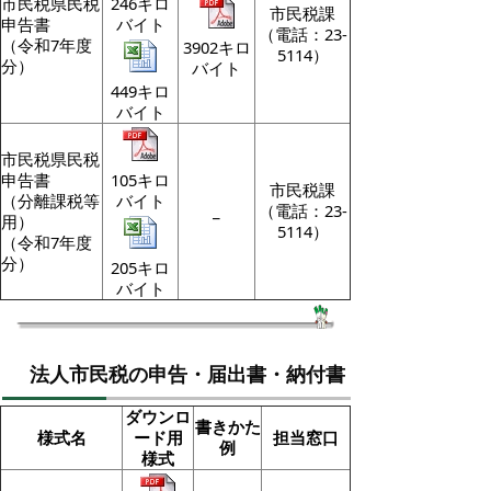
市民税県民税
246キロ
市民税課
申告書
バイト
（電話：23-
（令和7年度
3902キロ
5114）
分）
バイト
449キロ
バイト
市民税県民税
申告書
105キロ
市民税課
（分離課税等
バイト
_
（電話：23-
用）
5114）
（令和7年度
分）
205キロ
バイト
法人市民税の申告・届出書・納付書
ダウンロ
書きかた
様式名
ード用
担当窓口
例
様式