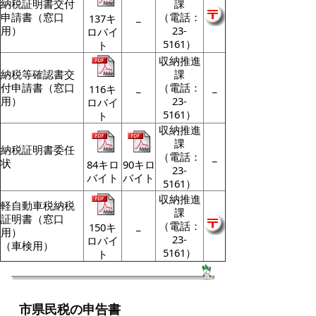
納税証明書交付
課
申請書（窓口
_
（電話：
137キ
用）
23-
ロバイ
5161）
ト
収納推進
納税等確認書交
課
付申請書（窓口
_
（電話：
_
116キ
用）
23-
ロバイ
5161）
ト
収納推進
課
納税証明書委任
（電話：
_
状
84キロ
90キロ
23-
バイト
バイト
5161）
収納推進
軽自動車税納税
課
証明書（窓口
_
（電話：
150キ
用）
23-
ロバイ
（車検用）
5161）
ト
市県民税の申告書