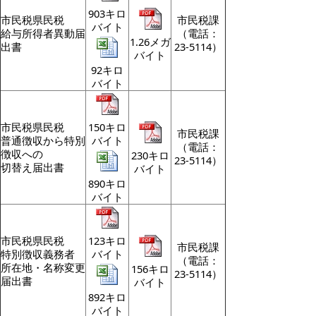
903キロ
市民税県民税
市民税課
バイト
給与所得者異動届
（電話：
1.26メガ
出書
23-5114）
バイト
92キロ
バイト
市民税県民税
150キロ
市民税課
普通徴収から特別
バイト
（電話：
徴収への
230キロ
23-5114）
切替え届出書
バイト
890キロ
バイト
市民税県民税
123キロ
市民税課
特別徴収義務者
バイト
（電話：
所在地・名称変更
156キロ
23-5114）
届出書
バイト
892キロ
バイト