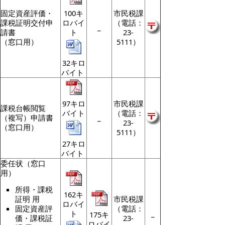
固定資産評価・
100キ
市民税課
課税証明交付申
ロバイ
（電話：
_
請書
ト
23-
（窓口用）
5111）
32キロ
バイト
97キロ
市民税課
課税台帳閲覧
バイト
（電話：
（複写）申請書
_
23-
（窓口用）
5111）
27キロ
バイト
委任状（窓口
用）
所得・課税
162キ
市民税課
証明 用
ロバイ
（電話：
固定資産評
ト
_
175キ
23-
価・課税証
ロバイ