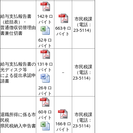
給与支払報告書
142キロ
市民税課
（総括表）・
バイト
（電話：
普通徴収切替理由
663キロ
23-5114）
書兼仕切書
バイト
62キロ
バイト
給与支払報告書の
131キロ
市民税課
光ディスク等
バイト
－
（電話：
による提出承認申
23-5114）
請書
26キロ
バイト
60キロ
退職所得に係る市
市民税課
バイト
民税
（電話：
166キロ
県民税納入申告書
23-5114）
バイト