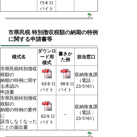
15キロ
バイト
市県民税 特別徴収税額の納期の特例
に関する申請書等
ダウンロ
書きか
様式名
ード用
担当窓口
た例
様式
市県民税特別徴収
税額の
収納推進課
納期の特例に関す
（電話：
63キロ
98キロ
る承認の
23-5161）
バイト
バイト
申請書
市県民税特別徴収
税額の
収納推進課
納期の特例の要件
_
（電話：
に
62キロ
23-5161）
該当しなくなった
バイト
ことの届出書