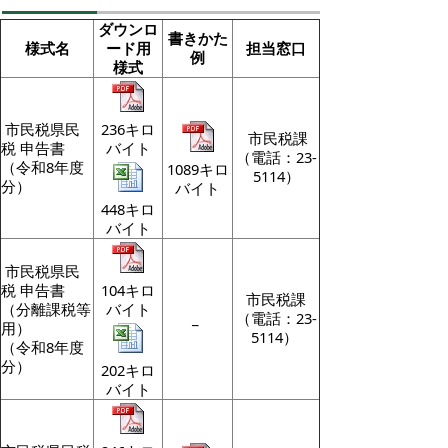
ダウンロ
書きかた
様式名
ード用
担当窓口
例
様式
市民税県民
236キロ
市民税課
税 申告書
バイト
（電話：23-
（令和8年度
1089キロ
5114）
分）
バイト
448キロ
バイト
市民税県民
税 申告書
104キロ
市民税課
（分離課税等
バイト
_
（電話：23-
用）
5114）
（令和8年度
分）
202キロ
バイト