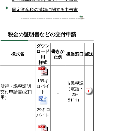
固定資産税の減額に関する申告書
税金の証明書などの交付申請
ダウン
ロード
書きか
様式名
担当窓口
郵送
用
た例
様式
159キ
市民税課
所得・課税証明
ロバイ
（電話：
交付申請書(窓口
ト
_
23-
用）
5111）
29キロ
バイト