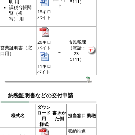
5111）
明 用
ト
課税台帳閲
18キロ
覧（複
バイト
写） 用
26キロ
市民税課
営業証明書（窓
バイト
（電話：
_
口用）
23-
5111）
11キロ
バイト
納税証明書などの交付申請
ダウン
ロード
書きか
様式名
担当窓口
郵送
用
た例
様式
収納推進