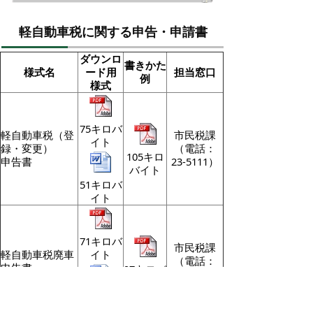
軽自動車税に関する申告・申請書
ダウンロ
書きかた
様式名
ード用
担当窓口
例
様式
75キロバ
軽自動車税（登
市民税課
イト
録・変更）
（電話：
105キロ
申告書
23-5111）
バイト
51キロバ
イト
71キロバ
市民税課
軽自動車税廃車
イト
（電話：
申告書
97キロバ
23-5111）
イト
54キロバ
イト