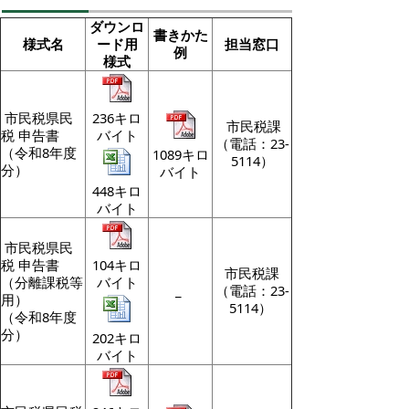
ダウンロ
書きかた
様式名
ード用
担当窓口
例
様式
市民税県民
236キロ
市民税課
税 申告書
バイト
（電話：23-
（令和8年度
1089キロ
5114）
分）
バイト
448キロ
バイト
市民税県民
税 申告書
104キロ
市民税課
（分離課税等
バイト
_
（電話：23-
用）
5114）
（令和8年度
分）
202キロ
バイト