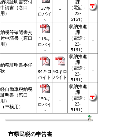
納税証明書交付
課
申請書（窓口
_
（電話：
137キ
用）
23-
ロバイ
5161）
ト
収納推進
納税等確認書交
課
付申請書（窓口
_
（電話：
_
116キ
用）
23-
ロバイ
5161）
ト
収納推進
課
納税証明書委任
（電話：
_
状
84キロ
90キロ
23-
バイト
バイト
5161）
収納推進
軽自動車税納税
課
証明書（窓口
_
（電話：
150キ
用）
23-
ロバイ
（車検用）
5161）
ト
市県民税の申告書