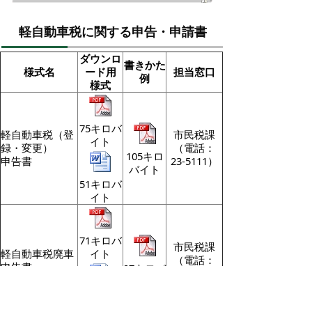
軽自動車税に関する申告・申請書
ダウンロ
書きかた
様式名
ード用
担当窓口
例
様式
75キロバ
軽自動車税（登
市民税課
イト
録・変更）
（電話：
105キロ
申告書
23-5111）
バイト
51キロバ
イト
71キロバ
市民税課
軽自動車税廃車
イト
（電話：
申告書
97キロバ
23-5111）
イト
54キロバ
イト