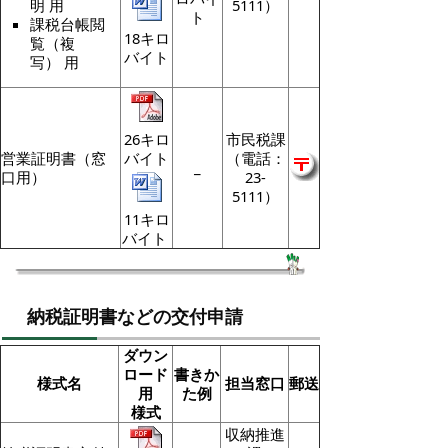
5111）
明 用
ト
課税台帳閲
18キロ
覧（複
バイト
写） 用
26キロ
市民税課
営業証明書（窓
バイト
（電話：
_
口用）
23-
5111）
11キロ
バイト
納税証明書などの交付申請
ダウン
ロード
書きか
様式名
担当窓口
郵送
用
た例
様式
収納推進