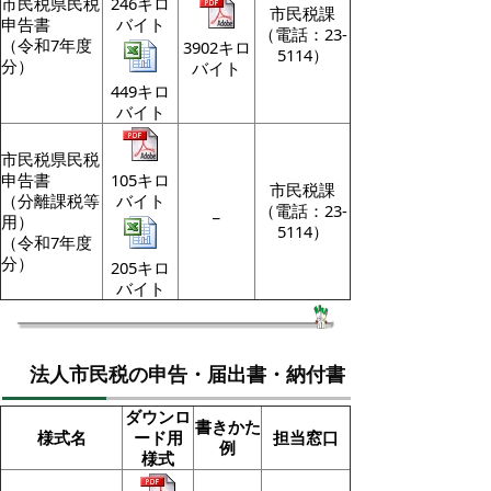
市民税県民税
246キロ
市民税課
申告書
バイト
（電話：23-
（令和7年度
3902キロ
5114）
分）
バイト
449キロ
バイト
市民税県民税
申告書
105キロ
市民税課
（分離課税等
バイト
_
（電話：23-
用）
5114）
（令和7年度
分）
205キロ
バイト
法人市民税の申告・届出書・納付書
ダウンロ
書きかた
様式名
ード用
担当窓口
例
様式