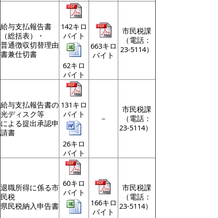
給与支払報告書
142キロ
市民税課
（総括表）・
バイト
（電話：
普通徴収切替理由
663キロ
23-5114）
書兼仕切書
バイト
62キロ
バイト
給与支払報告書の
131キロ
市民税課
光ディスク等
バイト
－
（電話：
による提出承認申
23-5114）
請書
26キロ
バイト
60キロ
退職所得に係る市
市民税課
バイト
民税
（電話：
166キロ
県民税納入申告書
23-5114）
バイト