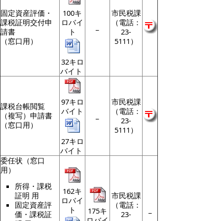
固定資産評価・
100キ
市民税課
課税証明交付申
ロバイ
（電話：
_
請書
ト
23-
（窓口用）
5111）
32キロ
バイト
97キロ
市民税課
課税台帳閲覧
バイト
（電話：
（複写）申請書
_
23-
（窓口用）
5111）
27キロ
バイト
委任状（窓口
用）
所得・課税
162キ
市民税課
証明 用
ロバイ
（電話：
固定資産評
ト
_
175キ
23-
価・課税証
ロバイ