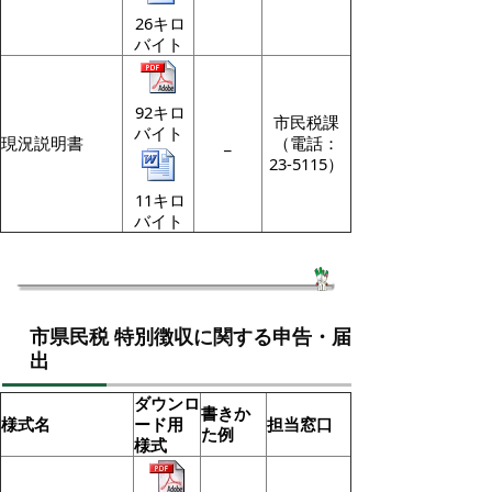
26キロ
バイト
92キロ
市民税課
バイト
現況説明書
_
（電話：
23-5115）
11キロ
バイト
市県民税 特別徴収に関する申告・届
出
ダウンロ
書きか
様式名
ード用
担当窓口
た例
様式