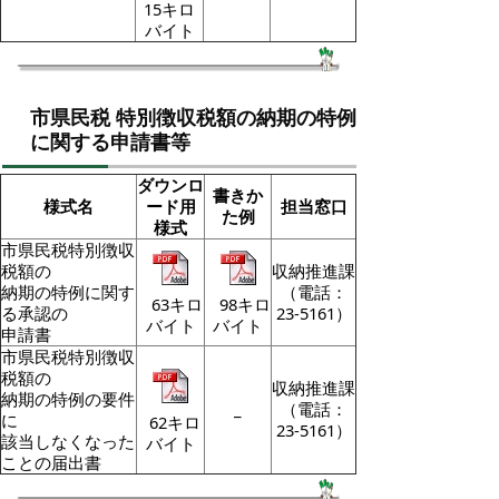
15キロ
バイト
市県民税 特別徴収税額の納期の特例
に関する申請書等
ダウンロ
書きか
様式名
ード用
担当窓口
た例
様式
市県民税特別徴収
税額の
収納推進課
納期の特例に関す
（電話：
63キロ
98キロ
る承認の
23-5161）
バイト
バイト
申請書
市県民税特別徴収
税額の
収納推進課
納期の特例の要件
_
（電話：
に
62キロ
23-5161）
該当しなくなった
バイト
ことの届出書