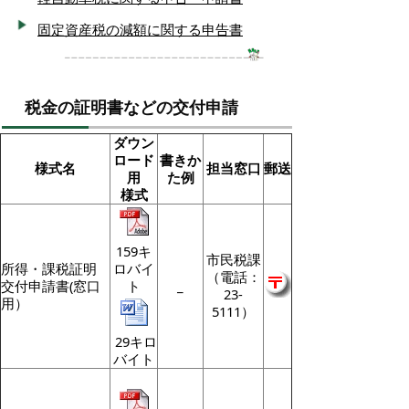
固定資産税の減額に関する申告書
税金の証明書などの交付申請
ダウン
ロード
書きか
様式名
担当窓口
郵送
用
た例
様式
159キ
市民税課
所得・課税証明
ロバイ
（電話：
交付申請書(窓口
ト
_
23-
用）
5111）
29キロ
バイト