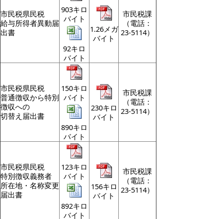
903キロ
市民税県民税
市民税課
バイト
給与所得者異動届
（電話：
1.26メガ
出書
23-5114）
バイト
92キロ
バイト
市民税県民税
150キロ
市民税課
普通徴収から特別
バイト
（電話：
徴収への
230キロ
23-5114）
切替え届出書
バイト
890キロ
バイト
市民税県民税
123キロ
市民税課
特別徴収義務者
バイト
（電話：
所在地・名称変更
156キロ
23-5114）
届出書
バイト
892キロ
バイト