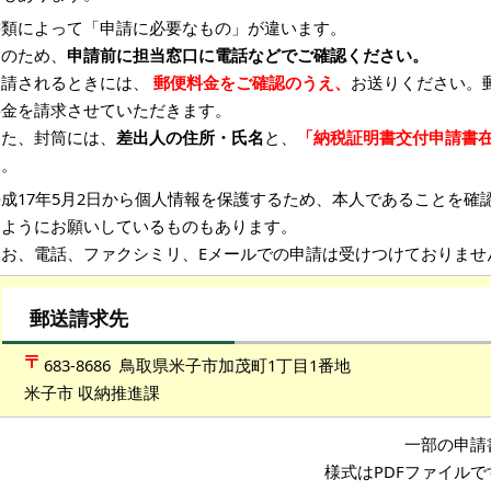
書類によって「申請に必要なもの」が違います。
念のため、
申請前に担当窓口に電話などでご確認ください。
申請されるときには、
郵便料金をご確認のうえ、
お送りください。
料金を請求させていただきます。
また、封筒には、
差出人の住所・氏名
と、
「納税証明書交付申請書
い。
平成17年5月2日から個人情報を保護するため、本人であることを確
くようにお願いしているものもあります。
なお、電話、ファクシミリ、Eメールでの申請は受けつけておりませ
郵送請求先
683-8686 鳥取県米子市加茂町1丁目1番地
米子市 収納推進課
一部の申請
様式はPDFファイル