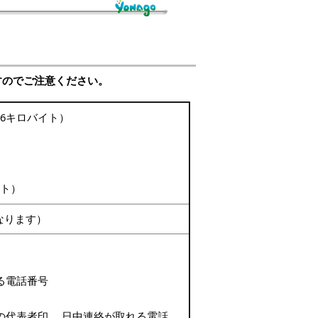
すのでご注意ください。
26キロバイト）
）
イト）
なります）
る電話番号
の代表者印、 日中連絡が取れる電話