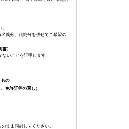
い。
有名義分、代納分を併せてご希望の
明書）
がないことを証明します。
たもの
ド、免許証等の写し）
入のまま同封してください。