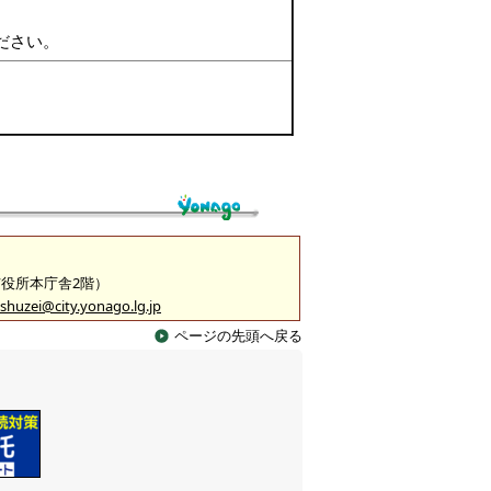
ださい。
（市役所本庁舎2階）
shuzei@city.yonago.lg.jp
ページの先頭へ戻る