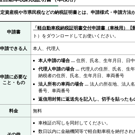
固定資産税や市県民税などの納税証明書とは、申請様式・申請方法
「軽自動車税納税証明書交付申請書（車検用）【
申請書
ト）をダウンロードしてお使いください。
申請できる人
本人、代理人
本人申請の場合
…
住所、氏名、生年月日、日
代理人申請の場合
…
代理人の住所、氏名、生年
納税者の住所、氏名、生年月日、車両番号
申請に必要な
こと・もの
法人所有の車両の場合 …
法人の所在地、法人名
番号、車両番号
返信用封筒に返送先を記入し、切手を貼ったも
料金
無料
車検証の写しを同封してください。
数日以内に金融機関等で軽自動車税を納付され
その他