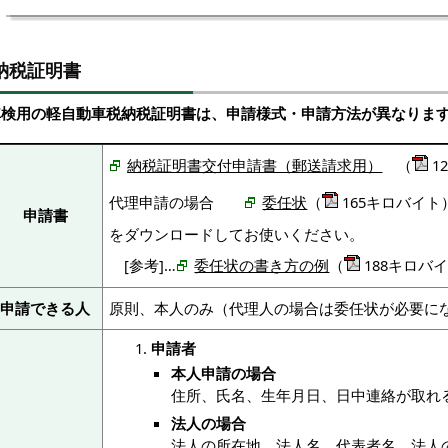
納税証明書
車検用の軽自動車税納税証明書は、申請様式・申請方法が異なりま
納税証明書交付申請書（郵送請求用）
（
1
代理申請の場合
（
165キロバイト
委任状
申請書
をダウンロードしてお使いください。
[参考]…
（
188キロバ
委任状の書き方の例
申請できる人
原則、本人のみ（代理人の場合は委任状が必要に
申請者
本人申請の場合
住所、氏名、生年月日、日中連絡が取れ
法人の場合
法人の所在地、法人名、代表者名、法人