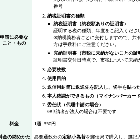
番号
納税証明書の種類
納税証明書（納税額ありの証明書）
証明する税の種類、年度をご記入くださ
申請に必要な
※納税義務者ごとに交付しますので、共
こと・もの
方は手数料にご注意ください。
完納証明書（市税に未納がないことの証
証明書交付日時点で、市税について未納
必要枚数
使用目的
返信用封筒に返送先を記入し、切手を貼っ
本人確認ができるもの（マイナンバーカー
委任状（代理申請の場合）
※申請者が法人の場合は不要です
料金
1通 350円
料金の納めかた
必要通数分の
定額小為替
を郵便局で購入し、無記