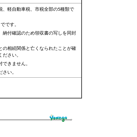
税、軽自動車税、市税全部の5種類で
までです。
、納付確認のため領収書の写しを同封
との相続関係と亡くなられたことが確
ください。
付できません。
ださい。