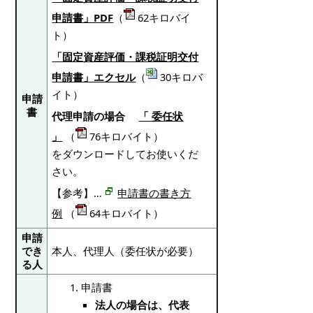
申請書」PDF
（
62キロバイ
ト）
「固定資産評価・課税証明交付
申請書」エクセル
（
30キロバ
イト）
申請
書
代理申請の場合
「 委任状
」
（
76キロバイト）
をダウンロードしてお使いくだ
さい。
【参考】…
申請書の書き方
例
（
64キロバイト）
申請
でき
本人、代理人（委任状が必要）
る人
申請書
法人の場合は、代表