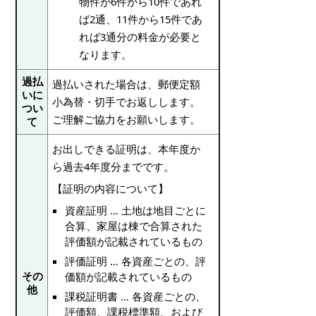
物件が6件から10件であれ
ば2通、11件から15件であ
れば3通分の料金が必要と
なります。
過払
過払いされた場合は、郵便定額
いに
小為替・切手でお返しします。
つい
ご理解ご協力をお願いします。
て
お出しできる証明は、本年度か
ら過去4年度分までです。
【証明の内容について】
資産証明 … 土地は地目ごとに
合算、家屋は棟で合算された
評価額が記載されているもの
評価証明 … 各資産ごとの、評
その
価額が記載されているもの
他
課税証明書 … 各資産ごとの、
評価額、課税標準額、および