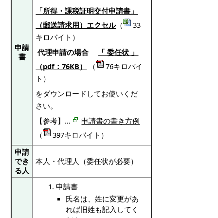
「所得・課税証明交付申請書」
（郵送請求用）エクセル
（
33
キロバイト）
申請
代理申請の場合
「 委任状 」
書
（pdf：76KB）
（
76キロバイ
ト）
をダウンロードしてお使いくだ
さい。
【参考】…
申請書の書き方例
（
397キロバイト）
申請
でき
本人・代理人（委任状が必要）
る人
申請書
氏名は、姓に変更があ
れば旧姓も記入してく