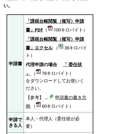
い。
「課税台帳閲覧（複写）申請
書」PDF
（
100キロバイト）
「課税台帳閲覧（複写）申請
書」エクセル
（
36キロバイ
ト）
申請書
代理申請の場合
「 委任状
」
（
76キロバイト）
をダウンロードしてお使いく
ださい。
【参考】 …
申請書の書き方
例
（
60キロバイト）
本人・代理人（委任状が必
申請で
きる人
要）