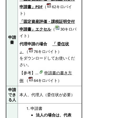
申請書」PDF
（
62キロバイ
ト）
「固定資産評価・課税証明交付
申請書」エクセル
（
30キロバ
イト）
申請
書
代理申請の場合
「 委任状
」
（
76キロバイト）
をダウンロードしてお使いくだ
さい。
【参考】…
申請書の書き方
例
（
64キロバイト）
申請
でき
本人、代理人（委任状が必要）
る人
申請書
法人の場合は、代表