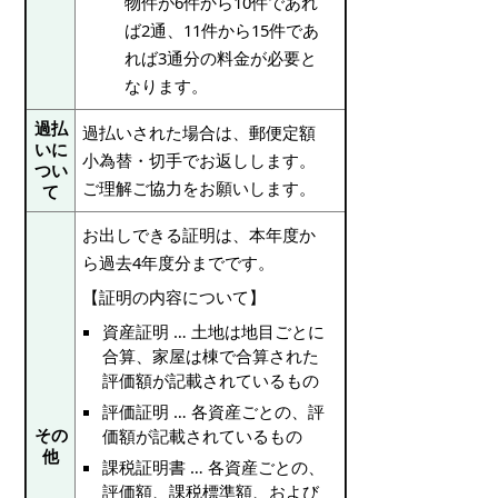
物件が6件から10件であれ
ば2通、11件から15件であ
れば3通分の料金が必要と
なります。
過払
過払いされた場合は、郵便定額
いに
小為替・切手でお返しします。
つい
ご理解ご協力をお願いします。
て
お出しできる証明は、本年度か
ら過去4年度分までです。
【証明の内容について】
資産証明 … 土地は地目ごとに
合算、家屋は棟で合算された
評価額が記載されているもの
評価証明 … 各資産ごとの、評
その
価額が記載されているもの
他
課税証明書 … 各資産ごとの、
評価額、課税標準額、および