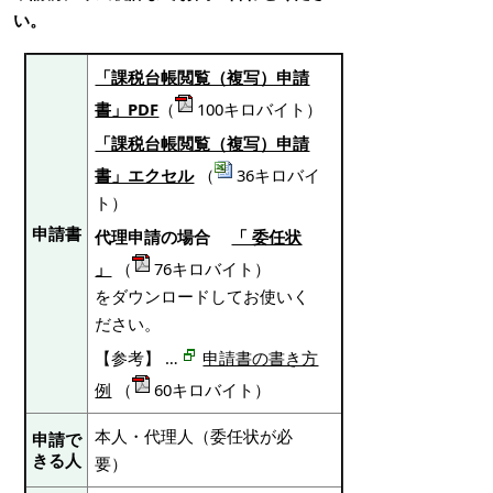
い。
「課税台帳閲覧（複写）申請
書」PDF
（
100キロバイト）
「課税台帳閲覧（複写）申請
書」エクセル
（
36キロバイ
ト）
申請書
代理申請の場合
「 委任状
」
（
76キロバイト）
をダウンロードしてお使いく
ださい。
【参考】 …
申請書の書き方
例
（
60キロバイト）
本人・代理人（委任状が必
申請で
きる人
要）