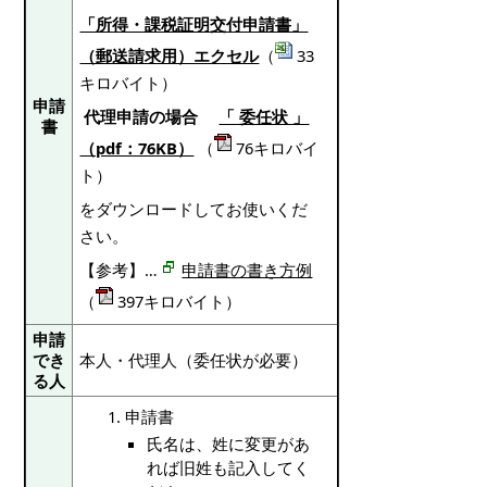
「所得・課税証明交付申請書」
（郵送請求用）エクセル
（
33
キロバイト）
申請
代理申請の場合
「 委任状 」
書
（pdf：76KB）
（
76キロバイ
ト）
をダウンロードしてお使いくだ
さい。
【参考】…
申請書の書き方例
（
397キロバイト）
申請
でき
本人・代理人（委任状が必要）
る人
申請書
氏名は、姓に変更があ
れば旧姓も記入してく