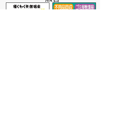
バナー広告を募集しています
サイトマップ
プライバシーポリシー
このサイトの考えかた
リンク・著作権
このサイトの使いかた
問い合わせ
米子市役所
〒683-8686 鳥取県米子市加
茂町一丁目1番地