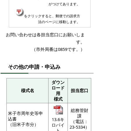
がつけてあります。
をクリックすると、郵便での請求方
法のページに移動します。
お問い合わせは各担当窓口にお願いしま
す。
（市外局番は0859です。）
その他の申請・申込み
ダウン
ロード
様式名
担当窓口
用
様式
総務管財
米子市周年史等申
課
込書
13.6キ
（電話：
（旧米子市分）
ロバイ
23-5334）
ト