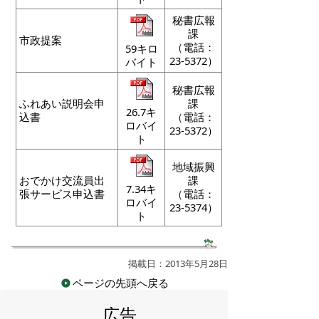
秘書広報
課
市政提案
（電話：
59キロ
23-5372）
バイト
秘書広報
ふれあい説明会申
課
26.7キ
込書
（電話：
ロバイ
23-5372）
ト
地域振興
おでかけ交流員出
課
7.34キ
張サービス申込書
（電話：
ロバイ
23-5374）
ト
掲載日：2013年5月28日
ページの先頭へ戻る
広告