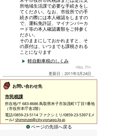
米子市役所市民税課または淀江支
所地域生活課で必要な手続きをし
てください。なお、市役所での手
続きの際には本人確認をしますの
で、運転免許証、マイナンバーカ
ード等の本人確認書類をご持参く
ださい。
そのままにしておかれますと、そ
の原付は、いつまでも課税される
ことになります
軽自動車税のしくみ
<No. 71>
更新日：2011年3月24日
お問い合わせ先
市民税課
所在地/〒683-8686 鳥取県米子市加茂町1丁目1番地
（市役所本庁舎2階）
電話/0859-23-5114 ファクシミリ/0859-23-5397 Eメ
ール/
shiminzei@city.yonago.lg.jp
ページの先頭へ戻る