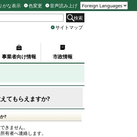
りがな表示
色変更
音声読み上げ
検索
サイトマップ
事業者向け情報
市政情報
えてもらえますか?
か?
えできません。
ら所有者へ連絡します。