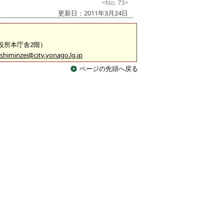
<No. 73>
更新日：2011年3月24日
市役所本庁舎2階）
shiminzei@city.yonago.lg.jp
ページの先頭へ戻る