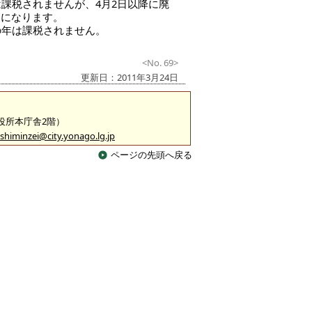
課税されませんが、4月2日以降に廃
とになります。
の年は課税されません。
<No. 69>
更新日：2011年3月24日
市役所本庁舎2階）
shiminzei@city.yonago.lg.jp
ページの先頭へ戻る