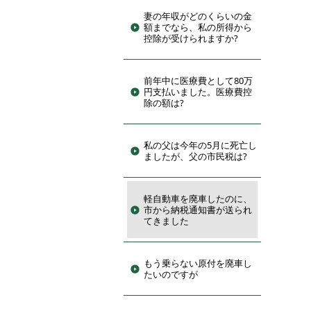
妻の年収がどのくらいの金
額までなら、私の所得から
控除が受けられますか?
前年中に医療費として80万
円支払いました。医療費控
除の額は?
私の父は今年の5月に死亡し
ましたが、父の市民税は?
軽自動車を廃車したのに、
市から納税通知書が送られ
てきました
もう乗らない原付を廃車し
たいのですが