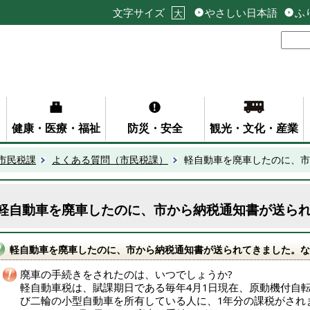
文字サイズ
やさしい日本語
ふ
大
健康・医療・福祉
防災・安全
観光・文化・産業
市民税課
よくある質問（市民税課）
軽自動車を廃車したのに、市
軽自動車を廃車したのに、市から納税通知書が送ら
軽自動車を廃車したのに、市から納税通知書が送られてきました。な
廃車の手続きをされたのは、いつでしょうか?
軽自動車税は、賦課期日である毎年4月1日現在、原動機付自
び二輪の小型自動車を所有している人に、1年分の課税がされ