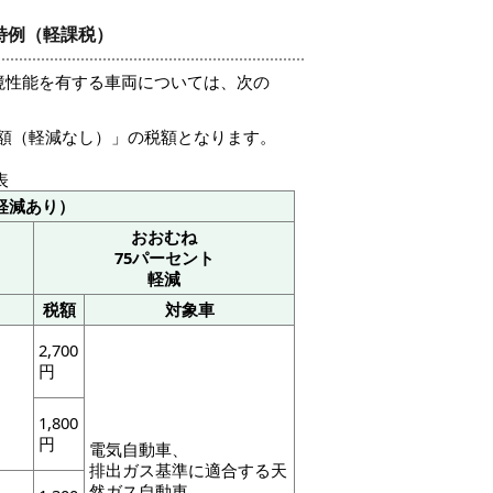
特例（軽課税）
境性能を有する車両については、次の
額（軽減なし）」の税額となります。
表
軽減あり）
おおむね
75パーセント
軽減
税額
対象車
2,700
円
1,800
円
電気自動車、
排出ガス基準に適合する天
然ガス自動車