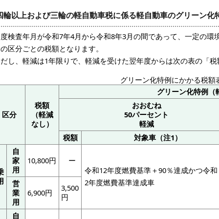
四輪以上および三輪の軽自動車税に係る軽自動車のグリーン化
初度検査年月が令和7年4月から令和8年3月の間であって、一定の環
表の区分ごとの税額となります。
ただし、軽減は1年限りで、軽減を受けた翌年度からは次の表の「税
グリーン化特例にかかる税額
グリーン化特例（
税額
おおむね
区分
（軽減
50パーセント
なし）
軽減
税額
対象車（注1）
自
家
10,800円
ー
用
令和12年度燃費基準＋90％達成かつ令和
乗
用
2年度燃費基準達成車
営
3,500
業
6,900円
円
用
自