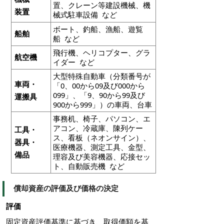
置、クレーン等建設機械、機
装置
械式駐車設備 など
ボート、釣船、漁船、遊覧
船舶
船 など
飛行機、ヘリコプター、グラ
航空機
イダー など
大型特殊自動車（分類番号が
車両・
「0、00から09及び000から
099」、「9、90から99及び
運搬具
900から999」）の車両、台車
事務机、椅子、パソコン、エ
アコン、冷蔵庫、陳列ケー
工具・
ス、看板（ネオンサイン）、
器具・
医療機器、測定工具、金型、
備品
理容及び美容機器、応接セッ
ト、自動販売機 など
償却資産の評価及び価格の決定
評価
固定資産評価基準に基づき、取得価額を基