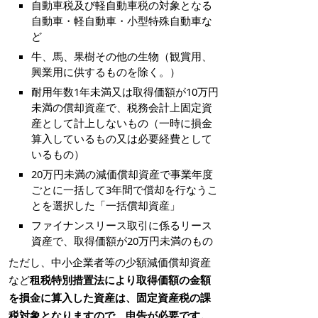
自動車税及び軽自動車税の対象となる
自動車・軽自動車・小型特殊自動車な
ど
牛、馬、果樹その他の生物（観賞用、
興業用に供するものを除く。）
耐用年数1年未満又は取得価額が10万円
未満の償却資産で、税務会計上固定資
産として計上しないもの（一時に損金
算入しているもの又は必要経費として
いるもの）
20万円未満の減価償却資産で事業年度
ごとに一括して3年間で償却を行なうこ
とを選択した「一括償却資産」
ファイナンスリース取引に係るリース
資産で、取得価額が20万円未満のもの
ただし、中小企業者等の少額減価償却資産
など
租税特別措置法により取得価額の金額
を損金に算入した資産は、固定資産税の課
税対象となりますので、申告が必要です。