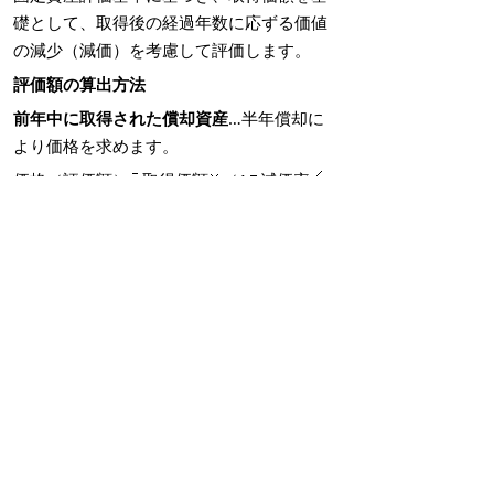
礎として、取得後の経過年数に応ずる価値
の減少（減価）を考慮して評価します。
評価額の算出方法
前年中に取得された償却資産
…半年償却に
より価格を求めます。
価格（評価額）
取得価額
（1
減価率
2）
前年より前に取得された償却資産
価格（評価額）
前年度の価格
（1
減価
率）
ただし、この額が取得価額の5パーセントよ
りも小さい場合は、取得価額の5パーセント
の額を価格とします。
固定資産税における償却資産の減価償
却の方法は、原則として旧定率法で
す。