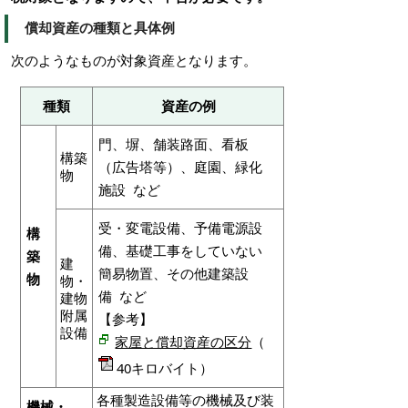
償却資産の種類と具体例
次のようなものが対象資産となります。
種類
資産の例
門、塀、舗装路面、看板
構築
（広告塔等）、庭園、緑化
物
施設 など
受・変電設備、予備電源設
構
備、基礎工事をしていない
築
建
簡易物置、その他建築設
物
物・
備 など
建物
附属
【参考】
設備
家屋と償却資産の区分
（
40キロバイト）
各種製造設備等の機械及び装
機械・