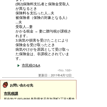
(例2)保険料支払者と保険金受取人
が異なるとき
保険料を支払った人…夫
被保険者（保険の対象となる人）
…夫
受取人…妻
かかる税金 → 妻に贈与税が課税さ
れます。
3.病気や損害を受けたことにより
保険金を受け取ったとき
病気やけがを原因として受け取っ
た保険金は、非課税とされていま
す。
市民税Q&A
<No. 168>
更新日：2011年4月12日
お問い合わせ先
市民税課
所在地/〒683-8686 鳥取県米子市加茂町1丁目1番地
（市役所本庁舎2階）