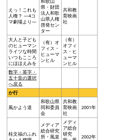
和歌山
県・財団
えっ！これも
共和教
法人和歌
人権？ ―4コ
育映画
山県人権
マ劇場より―
社
啓発セン
ター
大人と子ども
（有）
（有）オ
のヒューマン
オフィ
フィス・
ライツな時間
ス・ヒ
ヒューマ
いつもこころ
ューマ
ンヒル
にほほえみを
ンヒル
数字・英字・
五十音の選択
へ戻る
か行
和歌山県
共和教
風かよう道
同和委員
育映画
2001年
会
社
メディ
メディア
ア総合
総合研究
桂文福のふれ
研究
所・風楽
2002年
あい人権噺
所・風