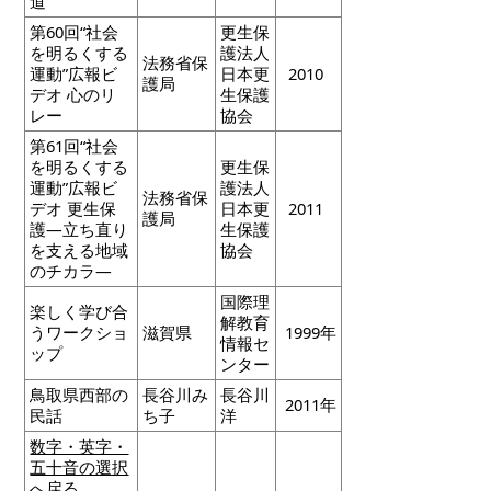
道
第60回“社会
更生保
を明るくする
護法人
法務省保
運動”広報ビ
日本更
2010
護局
デオ 心のリ
生保護
レー
協会
第61回“社会
を明るくする
更生保
運動”広報ビ
護法人
法務省保
デオ 更生保
日本更
2011
護局
護―立ち直り
生保護
を支える地域
協会
のチカラ―
国際理
楽しく学び合
解教育
うワークショ
滋賀県
1999年
情報セ
ップ
ンター
鳥取県西部の
長谷川み
長谷川
2011年
民話
ち子
洋
数字・英字・
五十音の選択
へ戻る