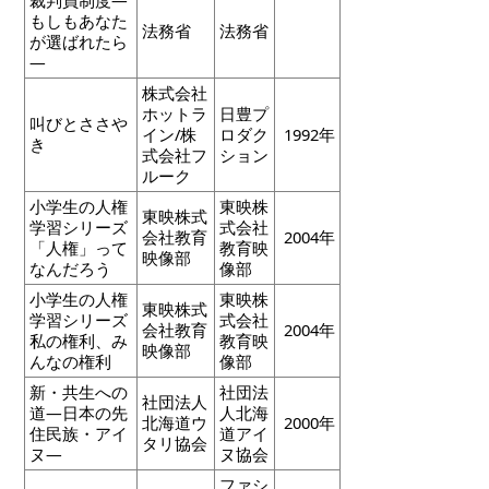
もしもあなた
法務省
法務省
が選ばれたら
―
株式会社
ホットラ
日豊プ
叫びとささや
イン/株
ロダク
1992年
き
式会社フ
ション
ルーク
小学生の人権
東映株
東映株式
学習シリーズ
式会社
会社教育
2004年
「人権」って
教育映
映像部
なんだろう
像部
小学生の人権
東映株
東映株式
学習シリーズ
式会社
会社教育
2004年
私の権利、み
教育映
映像部
んなの権利
像部
新・共生への
社団法
社団法人
道―日本の先
人北海
北海道ウ
2000年
住民族・アイ
道アイ
タリ協会
ヌ―
ヌ協会
ファシ