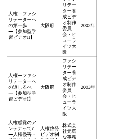
リテー
ター養
人権―ファシ
成ビデ
リテーターへ
オ制作
の第一歩
大阪府
2002年
委員
―【参加型学
会・ヒ
習ビデオII】
ューラ
イツ大
阪
ファシ
リテー
ター養
人権―ファシ
成ビデ
リテーターへ
オ制作
の道しるべ
大阪府
2003年
委員
―【参加型学
会・ヒ
習ビデオI】
ューラ
イツ大
阪
人権感覚のア
株式会
ンテナって?
人権啓発
社元気
―人権侵害・
ビデオ制
な事務