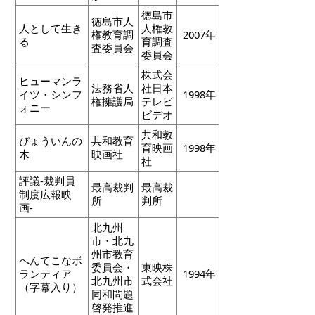
徳島市
徳島市人
人として生き
人権教
権教育調
2007年
る
育調査
査委員会
委員会
株式会
ヒューマンラ
法務省人
社日本
イツ・シンフ
1998年
権擁護局
テレビ
ォニー
ビデオ
共和教
びょういんの
共和教育
育映画
1998年
木
映画社
社
評議-裁判員
最高裁判
最高裁
制度広報映
所
判所
画-
北九州
市・北九
州市教育
へんてこなボ
委員会・
東映株
ランティア
1994年
北九州市
式会社
（字幕入り）
同和問題
啓発推進