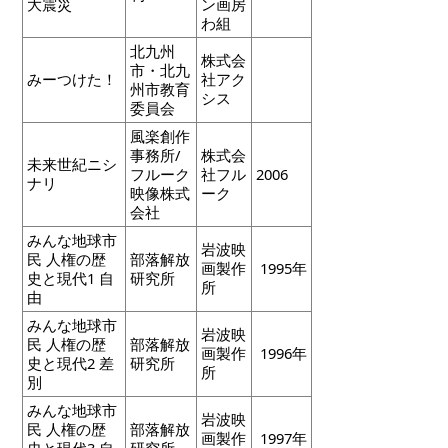
大震災
ン画房
わ組
北九州
株式会
市・北九
みーつけた！
社アク
州市教育
シス
委員会
風楽創作
事務所/
株式会
未来世紀ニシ
フルーク
社フル
2006
ナリ
映像株式
ーク
会社
みんな地球市
岩波映
民 人権の歴
部落解放
画製作
1995年
史と現代1 自
研究所
所
由
みんな地球市
岩波映
民 人権の歴
部落解放
画製作
1996年
史と現代2 差
研究所
所
別
みんな地球市
岩波映
民 人権の歴
部落解放
画製作
1997年
史と現代3 自
研究所