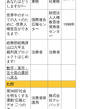
あなたはどう
東映
社東映
しますか?―
財団法
世界中のすべ
人人権
ての人々のた
国際連合
教育啓
めに -世界人
広報セン
1998年
発推進
権宣言ができ
ター
センタ
るまで-
ー
総務部総務課
山口六平太
裁判員プロジ
法務省
法務省
ェクトはじめ
ます!
数字・英字・
五十音の選択
へ戻る
た行
第56回“社会
を明るくする
株式会
法務省保
運動”広報ビ
社テレ
護局
デオ 二つの
パック