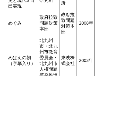
所
己実現
政府拉
政府拉致
致問題
めぐみ
問題対策
2008年
対策本
本部
部
北九州
市・北九
州市教育
めばえの朝
委員会・
東映株
2003年
（字幕入り）
北九州市
式会社
人権問題
啓発推進
協議会
数字・英字・
五十音の選択
へ戻る
や行
2011
山形県鶴岡の
長谷川み
長谷川
民話
ち子
洋
年