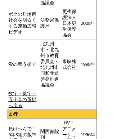
協議会
更生保
ボクの居場所
護法人
社会を明るく
法務局保
日本更
2008年
する運動広報
護局
生保護
ビデオ
協会
北九州
市・北九
州市教育
委員会・
東映株
蛍の舞う街で
1998年
北九州市
式会社
同和問題
啓発推進
協議会
数字・英字・
五十音の選択
へ戻る
ま行
JHV・
負けへんで！
アニメ
関西書院
6年3組の阪神
ーショ
1996年
刊