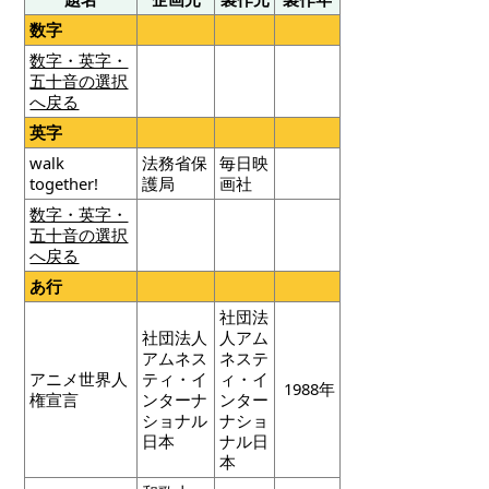
数字
数字・英字・
五十音の選択
へ戻る
英字
walk
法務省保
毎日映
together!
護局
画社
数字・英字・
五十音の選択
へ戻る
あ行
社団法
社団法人
人アム
アムネス
ネステ
アニメ世界人
ティ・イ
ィ・イ
1988年
権宣言
ンターナ
ンター
ショナル
ナショ
日本
ナル日
本