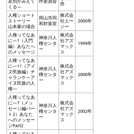
差別がみえて
作委員会
所
くる―
人権ショート
株式会
岡山市同
ストーリー
社エー
2000年
和対策室
山本家の場合
ジー
人権ってなあ
株式会
神奈川人
に―1（入門
社アズ
権センタ
1999年
編）あなたへ
マック
ー
のメッセージ
ス
人権ってなあ
に―11（アイ
株式会
神奈川人
ヌ民族編）チ
社アズ
権センタ
2006年
ャランケ―ア
マック
ー
イヌ民族の人
ス
権―
人権ってなあ
に―7（メッ
株式会
神奈川人
セージ編パー
社アズ
権センタ
2002年
ト2）あなた
マック
ー
へのメッセー
ス
ジPart2
人権ってなあ