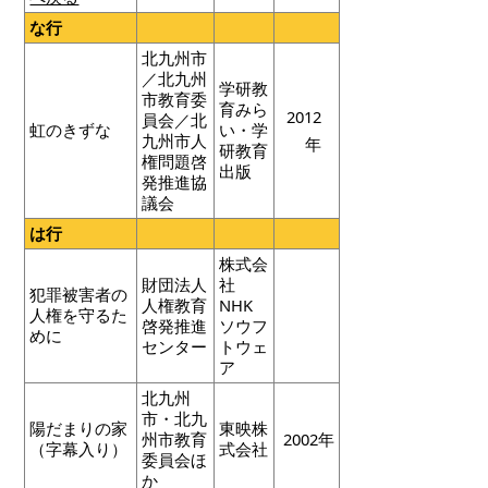
な行
北九州市
／北九州
学研教
市教育委
育みら
2012
員会／北
虹のきずな
い・学
九州市人
年
研教育
権問題啓
出版
発推進協
議会
は行
株式会
財団法人
社
犯罪被害者の
人権教育
NHK
人権を守るた
啓発推進
ソウフ
めに
センター
トウェ
ア
北九州
市・北九
陽だまりの家
東映株
州市教育
2002年
（字幕入り）
式会社
委員会ほ
か