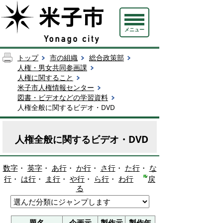
メニュー
トップ
市の組織
総合政策部
人権・男女共同参画課
人権に関すること
米子市人権情報センター
図書・ビデオなどの学習資料
人権全般に関するビデオ・DVD
人権全般に関するビデオ・DVD
数字
・
英字
・
あ行
・
か行
・
さ行
・
た行
・
な
行
・
は行
・
ま行
・
や行
・
ら行
・
わ行
戻
る
題名
企画元
製作元
製作年