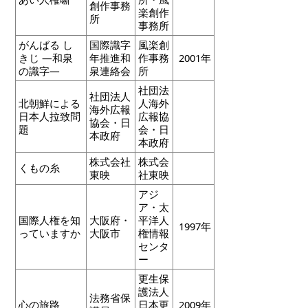
創作事務
楽創作
所
事務所
がんばる し
国際識字
風楽創
きじ ―和泉
年推進和
作事務
2001年
の識字―
泉連絡会
所
社団法
社団法人
北朝鮮による
人海外
海外広報
日本人拉致問
広報協
協会・日
題
会・日
本政府
本政府
株式会社
株式会
くもの糸
東映
社東映
アジ
ア・太
国際人権を知
大阪府・
平洋人
1997年
っていますか
大阪市
権情報
センタ
ー
更生保
護法人
法務省保
心の旅路
日本更
2009年