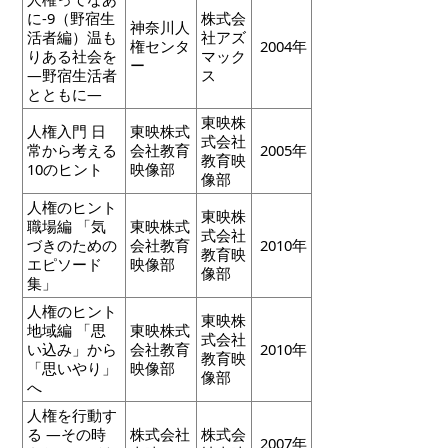
に-9（野宿生
株式会
神奈川人
活者編）温も
社アズ
権センタ
2004年
りある社会を
マック
ー
―野宿生活者
ス
とともに―
東映株
人権入門 日
東映株式
式会社
常から考える
会社教育
2005年
教育映
10のヒント
映像部
像部
人権のヒント
東映株
職場編 「気
東映株式
式会社
づきのための
会社教育
2010年
教育映
エピソード
映像部
像部
集」
人権のヒント
東映株
地域編 「思
東映株式
式会社
い込み」から
会社教育
2010年
教育映
「思いやり」
映像部
像部
へ
人権を行動す
る ―その時
株式会社
株式会
2007年