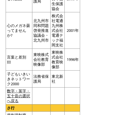
護局
生保護
協会
株式会
北九州市
社電通
心のメガネ曇
同和問題
九州株
ってません
啓発推進
式会社
2001年
か?
協議会・
電通テ
北九州市
ック福
岡支社
東映株
東映株式
言葉と差別
式会社
会社教育
1996年
III
教育映
映像部
像部
子どもいきい
法務省保
東北新
きネットワー
護局
社
ク2000
数字・英字・
五十音の選択
へ戻る
さ行
裁判員制度―