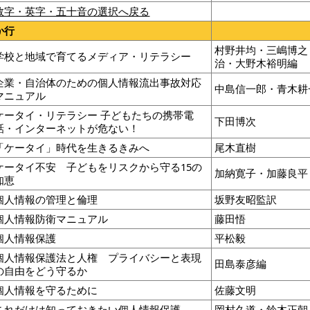
数字・英字・五十音の選択へ戻る
か行
村野井均・三嶋博之
学校と地域で育てるメディア・リテラシー
治・大野木裕明編
企業・自治体のための個人情報流出事故対応
中島信一郎・青木耕
マニュアル
ケータイ・リテラシー 子どもたちの携帯電
下田博次
話・インターネットが危ない！
「ケータイ」時代を生きるきみへ
尾木直樹
ケータイ不安 子どもをリスクから守る15の
加納寛子・加藤良
知恵
個人情報の管理と倫理
坂野友昭監訳
個人情報防衛マニュアル
藤田悟
個人情報保護
平松毅
個人情報保護法と人権 プライバシーと表現
田島泰彦編
の自由をどう守るか
個人情報を守るために
佐藤文明
これだけは知っておきたい個人情報保護
岡村久道・鈴木正朝