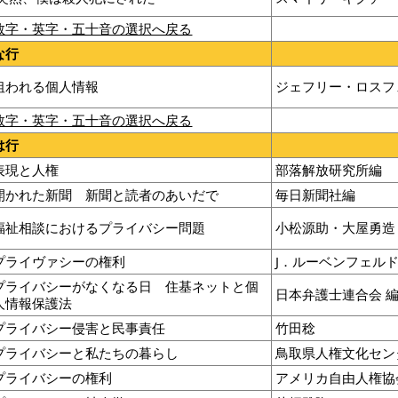
数字・英字・五十音の選択へ戻る
な行
狙われる個人情報
ジェフリー・ロスフ
数字・英字・五十音の選択へ戻る
は行
表現と人権
部落解放研究所編
開かれた新聞 新聞と読者のあいだで
毎日新聞社編
福祉相談におけるプライバシー問題
小松源助・大屋勇造
プライヴァシーの権利
J．ルーベンフェル
プライバシーがなくなる日 住基ネットと個
日本弁護士連合会 
人情報保護法
プライバシー侵害と民事責任
竹田稔
プライバシーと私たちの暮らし
鳥取県人権文化セン
プライバシーの権利
アメリカ自由人権協