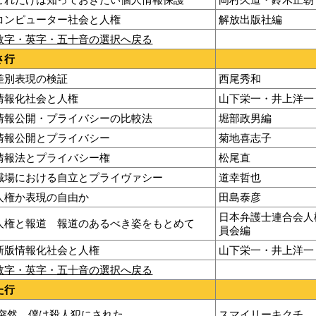
コンピューター社会と人権
解放出版社編
数字・英字・五十音の選択へ戻る
さ行
差別表現の検証
西尾秀和
情報化社会と人権
山下栄一・井上洋一
情報公開・プライバシーの比較法
堀部政男編
情報公開とプライバシー
菊地喜志子
情報法とプライバシー権
松尾直
職場における自立とプライヴァシー
道幸哲也
人権か表現の自由か
田島泰彦
日本弁護士連合会人
人権と報道 報道のあるべき姿をもとめて
員会編
新版情報化社会と人権
山下栄一・井上洋一
数字・英字・五十音の選択へ戻る
た行
突然、僕は殺人犯にされた
スマイリーキクチ