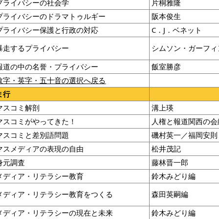
プライバシーの社会学
片桐雅隆
プライバシーのドラマトゥルギー
阪本俊生
プライバシー保護と行政の対応
C．J．ベネット
暴走するプライバシー
シムソン・ガーフィ
報道の中の名誉・プライバシー
飯室勝彦
数字・英字・五十音の選択へ戻る
ま行
マスコミ解剖
溝上瑛
マスコミがやってきた！
人権と報道関西の会
マスコミと差別語問題
磯村英一／福岡安則
マスメディアの表現の自由
松井茂記
身元調査
藤林晋一郎
メディア・リテラシー教育
鈴木みどり編
メディア・リテラシー教育をつくる
森田英嗣編
メディア・リテラシーの現在と未来
鈴木みどり編