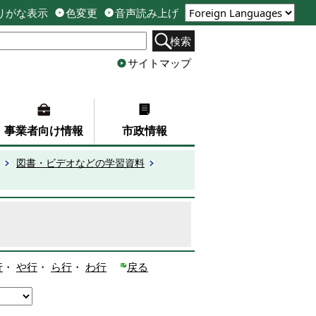
りがな表示
色変更
音声読み上げ
検索
サイトマップ
事業者向け情報
市政情報
図書・ビデオなどの学習資料
行
・
や行
・
ら行
・
わ行
戻る