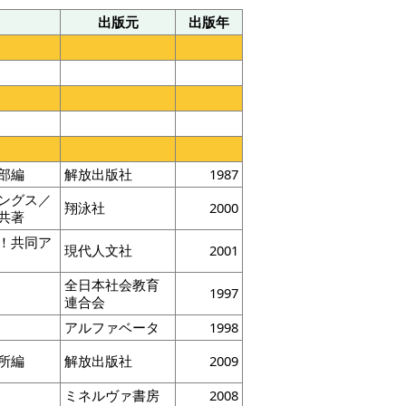
出版元
出版年
部編
解放出版社
1987
ングス／
翔泳社
2000
共著
！共同ア
現代人文社
2001
全日本社会教育
1997
連合会
アルファベータ
1998
所編
解放出版社
2009
ミネルヴァ書房
2008