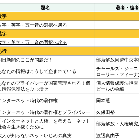
題名
著者・編者
数字
数字・英字・五十音の選択へ戻る
英字
数字・英字・五十音の選択へ戻る
あ行
朝日新聞のここが問題だ！
部落解放同盟中央本
チャールズ・ジェニ
あなたの情報はこうして盗まれている
ローリー・フィーナ
あなたのプライバシーが国家管理される！個
個人情報保護法拒否
人情報保護法をぶっ潰せ
ピールの会編
インターネット時代の著作権
岡本薫
インターネット時代の著作権とプライバシー
久保田裕
「インターネットと人権」を考える ネット
部落解放・人権研究
社会を生き抜くために
大人が知らないネットいじめの真実
渡辺真由子