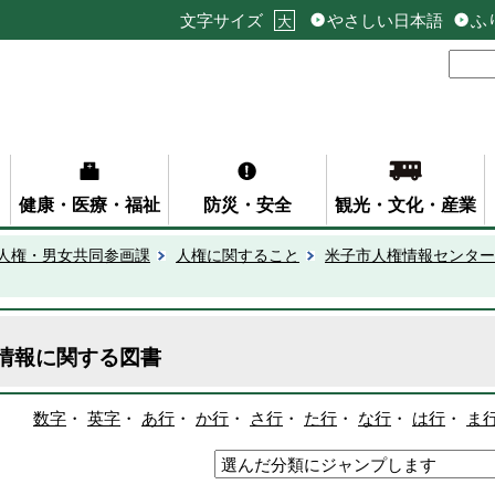
文字サイズ
やさしい日本語
ふ
大
健康・医療・福祉
防災・安全
観光・文化・産業
人権・男女共同参画課
人権に関すること
米子市人権情報センター
情報に関する図書
数字
・
英字
・
あ行
・
か行
・
さ行
・
た行
・
な行
・
は行
・
ま