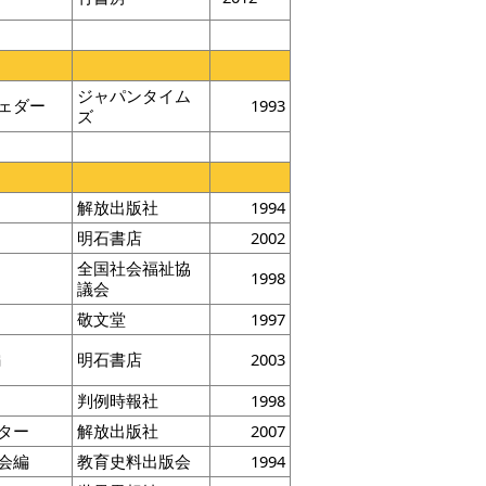
ジャパンタイム
ェダー
1993
ズ
解放出版社
1994
明石書店
2002
全国社会福祉協
1998
議会
ド
敬文堂
1997
編
明石書店
2003
判例時報社
1998
ター
解放出版社
2007
会編
教育史料出版会
1994