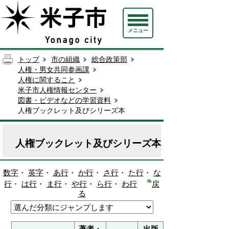
メニュー
トップ
市の組織
総合政策部
人権・男女共同参画課
人権に関すること
米子市人権情報センター
図書・ビデオなどの学習資料
人権ブックレット及びシリーズ本
人権ブックレット及びシリーズ本
数字
・
英字
・
あ行
・
か行
・
さ行
・
た行
・
な
行
・
は行
・
ま行
・
や行
・
ら行
・
わ行
戻
る
著者・
出版