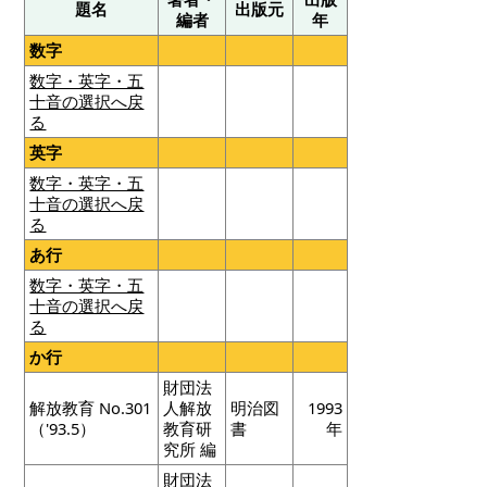
題名
出版元
編者
年
数字
数字・英字・五
十音の選択へ戻
る
英字
数字・英字・五
十音の選択へ戻
る
あ行
数字・英字・五
十音の選択へ戻
る
か行
財団法
解放教育 No.301
人解放
明治図
1993
（'93.5）
教育研
書
年
究所 編
財団法