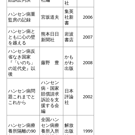
社
集英
ハンセン病重
宮坂道夫
社新
2006
監房の記録
書
ハンセン病と
熊本日日
岩波
ともに心の壁
2007
新聞社
書店
を越える
ハンセン病反
省なき国家
かも
『「いのち」
藤野 豊
がわ
2008
の近代史』以
出版
後
ハンセン
病・国家
ハンセン病問
日本
賠償請求
題これまでと
評論
2002
訴訟を支
これから
社
援する会
編
全国ハン
ハンセン病療
セン病療
解放
養所隔離の90
養所入所
出版
1999