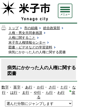
メニュー
トップ
市の組織
総合政策部
人権・男女共同参画課
人権に関すること
米子市人権情報センター
図書・ビデオなどの学習資料
病気にかかった人の人権に関する図書
病気にかかった人の人権に関する
図書
数字
・
英字
・
あ行
・
か行
・
さ行
・
た行
・
な
行
・
は行
・
ま行
・
や行
・
ら行
・
わ行
戻
る