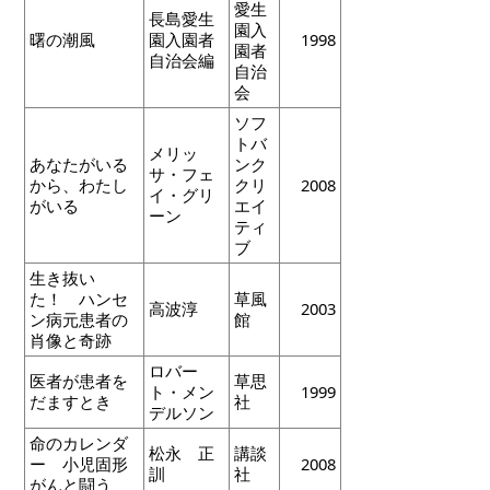
愛生
長島愛生
園入
曙の潮風
園入園者
1998
園者
自治会編
自治
会
ソフ
トバ
メリッ
あなたがいる
ンク
サ・フェ
から、わたし
クリ
2008
イ・グリ
がいる
エイ
ーン
ティ
ブ
生き抜い
た！ ハンセ
草風
高波淳
2003
ン病元患者の
館
肖像と奇跡
ロバー
医者が患者を
草思
ト・メン
1999
だますとき
社
デルソン
命のカレンダ
松永 正
講談
ー 小児固形
2008
訓
社
がんと闘う