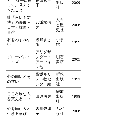
出版
2009
って、見えて
子
社
きたこと
絆「らい予防
人間
法」の傷痕－
八重樫信
と歴
2006
日本・韓国・
之
史社
台湾
君をわすれな
綾野まさ
小学
1999
い
る
館
アリグザ
グローバル・
ンダー・
明石
2005
エイズ
アーウィ
書店
ン他
富坂キリ
新教
心の病いとそ
スト教セ
出版
1991
の救い
ンター編
社
解放
こころ病む人
田原明夫
出版
1998
を支えるコツ
社
心を病む人と
古川奈津
ぶど
2006
生きる家族
子
う社