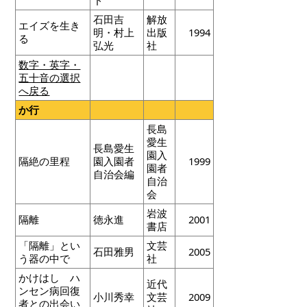
石田吉
解放
エイズを生き
明・村上
出版
1994
る
弘光
社
数字・英字・
五十音の選択
へ戻る
か行
長島
愛生
長島愛生
園入
隔絶の里程
園入園者
1999
園者
自治会編
自治
会
岩波
隔離
徳永進
2001
書店
「隔離」とい
文芸
石田雅男
2005
う器の中で
社
かけはし ハ
近代
ンセン病回復
小川秀幸
文芸
2009
者との出会い