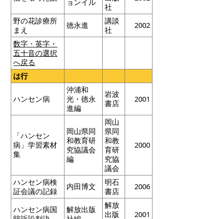
ョンイル
社
野の花診療所
講談
徳永進
2002
まえ
社
数字・英字・
五十音の選択
へ戻る
は行
沖浦和
岩波
ハンセン病
光・徳永
2001
書店
進編
岡山
岡山県同
県同
「ハンセン
和教育研
和教
病」学習素材
2000
究協議会
育研
集
編
究協
議会
ハンセン病検
明石
内田博文
2006
証会議の記録
書店
解放
ハンセン病国
解放出版
出版
2001
賠訴訟判決
社編