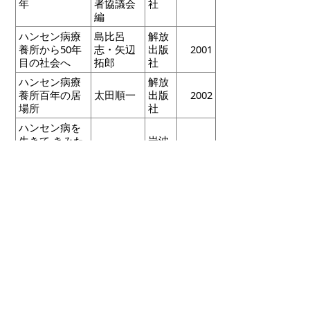
年
者協議会
社
編
ハンセン病療
島比呂
解放
養所から50年
志・矢辺
出版
2001
目の社会へ
拓郎
社
ハンセン病療
解放
養所百年の居
太田順一
出版
2002
場所
社
ハンセン病を
生きて きみた
岩波
伊波敏男
2007
ちに伝えたい
書店
こと
ひいらぎの垣
根をこえて
佐々木雅
明石
2003
ハンセン病療
子
書店
養所の女たち
全国ハン
セン病療
光陽
復権への日月
養所入所
出版
2002
者協議会
社
編