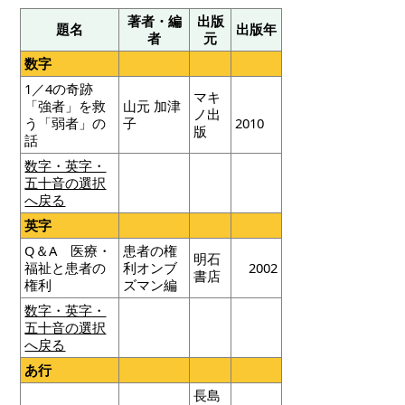
著者・編
出版
題名
出版年
者
元
数字
1／4の奇跡
マキ
「強者」を救
山元 加津
ノ出
う「弱者」の
子
2010
版
話
数字・英字・
五十音の選択
へ戻る
英字
Q＆A 医療・
患者の権
明石
福祉と患者の
利オンブ
2002
書店
権利
ズマン編
数字・英字・
五十音の選択
へ戻る
あ行
長島