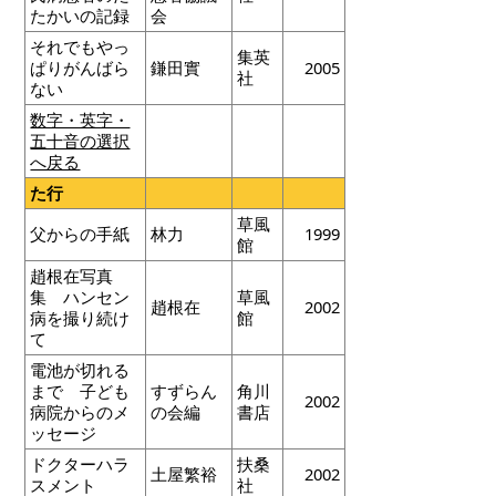
たかいの記録
会
それでもやっ
集英
ぱりがんばら
鎌田實
2005
社
ない
数字・英字・
五十音の選択
へ戻る
た行
草風
父からの手紙
林力
1999
館
趙根在写真
集 ハンセン
草風
趙根在
2002
病を撮り続け
館
て
電池が切れる
まで 子ども
すずらん
角川
2002
病院からのメ
の会編
書店
ッセージ
ドクターハラ
扶桑
土屋繁裕
2002
スメント
社