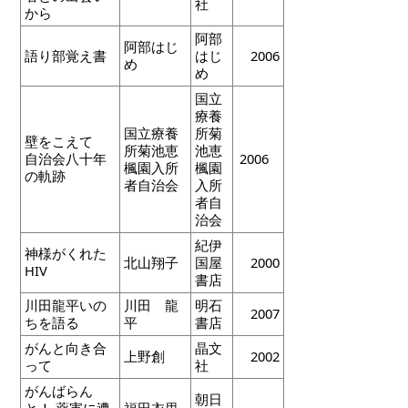
社
から
阿部
阿部はじ
語り部覚え書
はじ
2006
め
め
国立
療養
国立療養
所菊
壁をこえて
所菊池恵
池恵
自治会八十年
2006
楓園入所
楓園
の軌跡
者自治会
入所
者自
治会
紀伊
神様がくれた
北山翔子
国屋
2000
HIV
書店
川田龍平いの
川田 龍
明石
2007
ちを語る
平
書店
がんと向き合
晶文
上野創
2002
って
社
がんばらん
朝日
と！ 薬害に遭
福田衣里