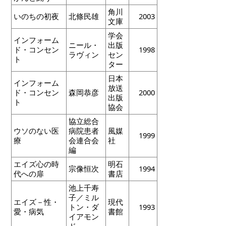
角川
いのちの初夜
北條民雄
2003
文庫
学会
インフォーム
ニール・
出版
ド・コンセン
1998
ラヴィン
セン
ト
ター
日本
インフォーム
放送
ド・コンセン
森岡恭彦
2000
出版
ト
協会
協立総合
ウソのない医
病院患者
風媒
1999
療
会連合会
社
編
エイズ心の時
明石
宗像恒次
1994
代への扉
書店
池上千寿
子／ミル
エイズ－性・
現代
トン・ダ
1993
愛・病気
書館
イアモン
ド