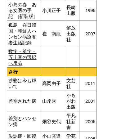
小島の春 あ
長崎
る女医の手
小川正子
1996
出版
記 [新装版]
孤島 在日韓
解放
国・朝鮮人ハ
崔 南龍
出版
2007
ンセン病療養
社
者生活記録
数字・英字・
五十音の選択
へ戻る
さ行
沙彩は今も輝
文芸
高岡由子
2011
いて
社
かも
差別された病
山岸秀
がわ
2001
出版
平凡
差別とハンセ
畑谷史代
社新
2006
ン病
書
失語症・回復
小山充道
学苑
1995