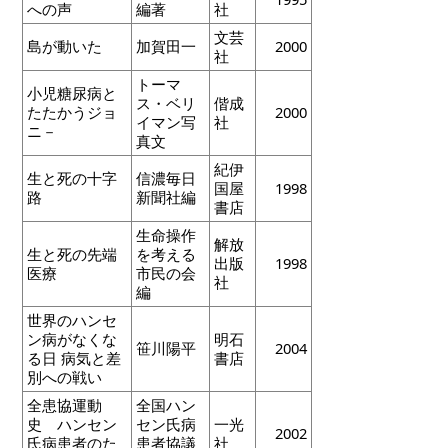
への声
編著
社
文芸
島が動いた
加賀田一
2000
社
トーマ
小児糖尿病と
ス・ベリ
偕成
たたかうジョ
2000
イマン写
社
ニ－
真文
紀伊
生と死の十字
信濃毎日
国屋
1998
路
新聞社編
書店
生命操作
解放
生と死の先端
を考える
出版
1998
医療
市民の会
社
編
世界のハンセ
ン病がなくな
明石
笹川陽平
2004
る日 病気と差
書店
別への戦い
全患協運動
全国ハン
史 ハンセン
セン氏病
一光
2002
氏病患者のた
患者協議
社