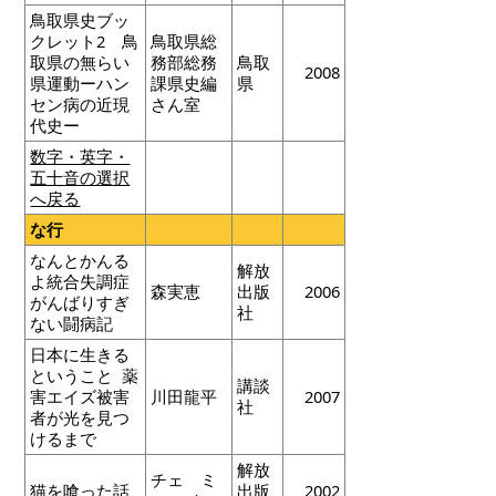
鳥取県史ブッ
クレット2 鳥
鳥取県総
取県の無らい
務部総務
鳥取
2008
県運動ーハン
課県史編
県
セン病の近現
さん室
代史ー
数字・英字・
五十音の選択
へ戻る
な行
なんとかんる
解放
よ統合失調症
森実恵
出版
2006
がんばりすぎ
社
ない闘病記
日本に生きる
ということ 薬
講談
害エイズ被害
川田龍平
2007
社
者が光を見つ
けるまで
解放
チェ ミ
猫を喰った話
出版
2002