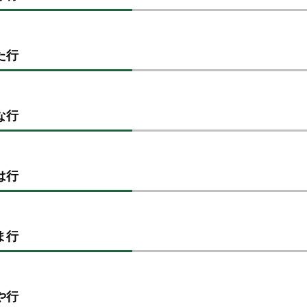
た行
な行
は行
ま行
や行