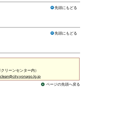
先頭にもどる
先頭にもどる
米子市クリーンセンター内）
clean@city.yonago.lg.jp
ページの先頭へ戻る