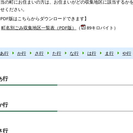
該当の町にお住まいの方は、お住まいがどの収集地区に該当するか
合せください。
【PDF版はこちらからダウンロードできます】
町名別ごみ収集地区一覧表（PDF版）
（
89キロバイト）
あ行
か行
さ行
た行
な行
は行
ま行
や行
あ行
か行
さ行