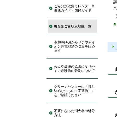
ごみ分別収集カレンダー＆
健康ガイド・国保ガイド
町名別ごみ収集地区一覧
令和8年6月からリチウムイ
オン充電池類の収集を始め
ます
火災や爆発の原因になりや
すい危険物の分別について
クリーンセンターに「持ち
込めないもの（不適物）」
をご確認ください
不要になった消火器の処分
方法