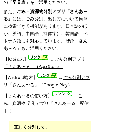
の
「早見表」
をご活用ください。
また、
ごみ・資源物分別アプリ「さんあ～
る」
には、ごみ分別、出し方について簡単
に検索できる機能があります。日本語のほ
か、英語、中国語（簡体字）、韓国語、ベ
トナム語にも対応しています。ぜひ
「さん
あ～る」
もご活用ください。
【iOS端末】
…
ごみ分別アプリ
「さんあ〜る」（App Store）
【Android端末】
…
ごみ分別アプ
リ「さんあ〜る」（Google Play）
【さんあ～るの使い方】
…
ご
み、資源物 分別アプリ「さんあーる」配信
中！
正しく分別して、