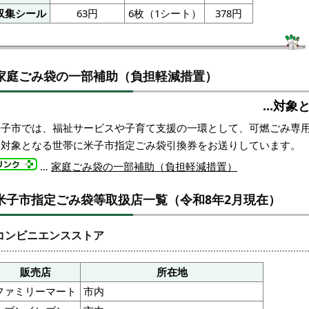
収集シール
63円
6枚（1シート）
378円
家庭ごみ袋の一部補助（負担軽減措置）
…対象
米子市では、福祉サービスや子育て支援の一環として、可燃ごみ専
給対象となる世帯に米子市指定ごみ袋引換券をお送りしています。
…
家庭ごみ袋の一部補助（負担軽減措置）
米子市指定ごみ袋等取扱店一覧（令和8年2月現在）
コンビニエンスストア
販売店
所在地
ファミリーマート
市内