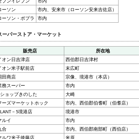
セブンイレブン
市内
ローソン
市内、安来市（ローソン安来吉佐店）
ローソン・ポプラ
市内
スーパーストア・マーケット
販売店
所在地
イオン日吉津店
西伯郡日吉津村
イオン米子駅前店
末広町
岡田商店
宗像、境港市（本店）
業務スーパー
市内
Kショップきのした
大崎
フーズマーケットホック
市内、西伯郡伯耆町（伯耆店）
PLANT－5境港店
境港市
マルイ
市内
丸合
市内、西伯郡南部町（西伯店）
マルワ米子後藤店
米原