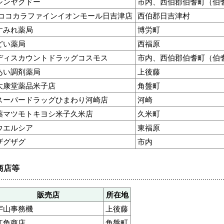
シンヤクドー
市内、西伯郡伯耆町（伯
ココカラファインイオンモール日吉津店
西伯郡日吉津村
すみれ薬局
博労町
どい薬局
西福原
ディスカウントドラッグコスモス
市内、西伯郡伯耆町（伯
あい調剤薬局
上後藤
大康堂薬品米子店
角盤町
スーパードラッグひまわり河崎店
河崎
薬マツモトキヨシ米子久米店
久米町
ウエルシア
東福原
ザグザグ
市内
商店等
販売店
所在地
宇山事務機
上後藤
江角商店
角盤町