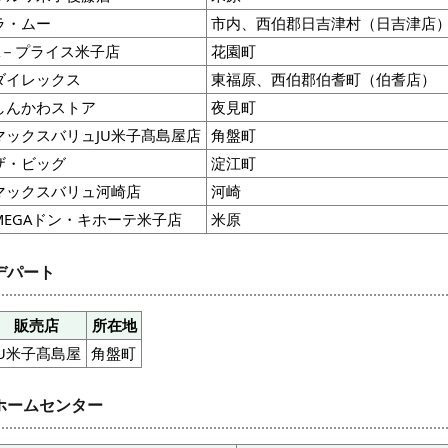
ラ・ムー
市内、西伯郡日吉津村（日吉津店
A－プライス米子店
花園町
ダイレックス
東福原、西伯郡伯耆町（伯耆店）
しんかわストア
夜見町
マックスバリュJU米子髙島屋店
角盤町
ザ・ビッグ
淀江町
マックスバリュ河崎店
河崎
MEGAドン・キホーテ米子店
米原
デパート
販売店
所在地
JU米子髙島屋
角盤町
ホームセンター