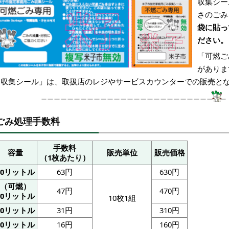
収集シー
さのごみ
袋に貼っ
ださい。
「可燃ご
がありま
「収集シール」は、取扱店のレジやサービスカウンターでの販売と
ごみ処理手数料
手数料
容量
販売単位
販売価格
（1枚あたり）
40リットル
63円
630円
（可燃）
47円
470円
30リットル
10枚1組
20リットル
31円
310円
10リットル
16円
160円