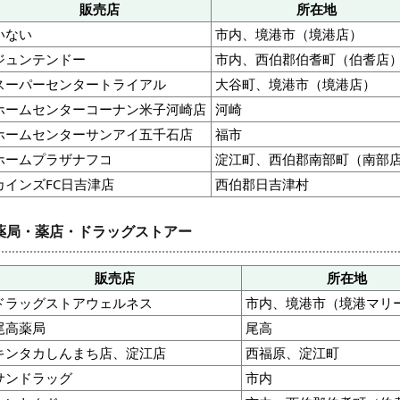
販売店
所在地
いない
市内、境港市（境港店）
ジュンテンドー
市内、西伯郡伯耆町（伯耆店
スーパーセンタートライアル
大谷町、境港市（境港店）
ホームセンターコーナン米子河崎店
河崎
ホームセンターサンアイ五千石店
福市
ホームプラザナフコ
淀江町、西伯郡南部町（南部
カインズFC日吉津店
西伯郡日吉津村
薬局・薬店・ドラッグストアー
販売店
所在地
ドラッグストアウェルネス
市内、境港市（境港マリ
尾高薬局
尾高
キンタカしんまち店、淀江店
西福原、淀江町
サンドラッグ
市内