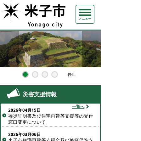
メニュー
停止
開始
災害支援情報
一覧へ
2026年04月15日
罹災証明書及び住宅再建等支援等の受付
窓口変更について
2026年03月06日
米子市住宅再建等支援金及び修繕促進支