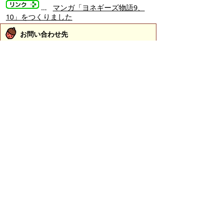
…
マンガ「ヨネギーズ物語9、
10」をつくりました
お問い合わせ先
観光課
所在地/〒683-8686 鳥取県米子市東町161-2 （市役
所第2庁舎3階）
電話/0859-23-5211 ファクシミリ/0859-23-5598 Eメ
ール/
kanko@city.yonago.lg.jp
ページの先頭へ戻る
広告