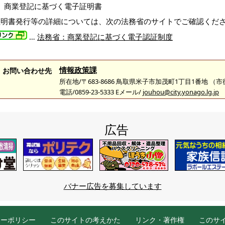
商業登記に基づく電子証明書
証明書発行等の詳細については、次の法務省のサイトでご確認くだ
…
法務省：商業登記に基づく電子認証制度
情報政策課
お問い合わせ先
所在地/〒683-8686 鳥取県米子市加茂町1丁目1番地 （
電話/0859-23-5333 Eメール/
jouhou@city.yonago.lg.jp
広告
バナー広告を募集しています
シーポリシー
このサイトの考えかた
リンク・著作権
このサ