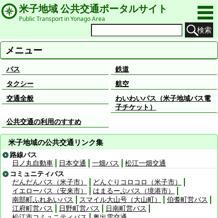
米子地域 公共交通ポータルサイト
Public Transport in Yonago Area
検索
メニュー
バス
鉄道
タクシー
航空
交通全般
わいわいパス（米子地域バス電
子チケット）
公共交通の利用のすすめ
米子地域の公共交通リンク集
路線バス
日ノ丸自動車
日本交通
一畑バス
松江一畑交通
コミュニティバス
だんだんバス（米子市）
どんぐりコロコロ（米子市）
イエローバス（安来市）
はまるーぷバス（境港市）
南部町ふれあいバス
スマイル大山号（大山町）
伯耆町営バス
江府町営バス
日野町営バス
日南町営バス
松江市コミュニティバス
奥出雲交通