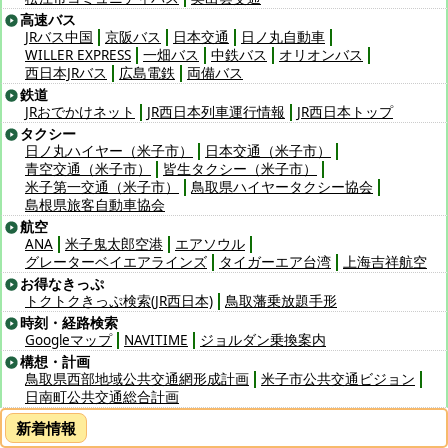
高速バス
JRバス中国
京阪バス
日本交通
日ノ丸自動車
WILLER EXPRESS
一畑バス
中鉄バス
オリオンバス
西日本JRバス
広島電鉄
両備バス
鉄道
JRおでかけネット
JR西日本列車運行情報
JR西日本トップ
タクシー
日ノ丸ハイヤー（米子市）
日本交通（米子市）
青空交通（米子市）
皆生タクシー（米子市）
米子第一交通（米子市）
鳥取県ハイヤータクシー協会
島根県旅客自動車協会
航空
ANA
米子鬼太郎空港
エアソウル
グレーターベイエアラインズ
タイガーエア台湾
上海吉祥航空
お得なきっぷ
トクトクきっぷ検索(JR西日本)
鳥取藩乗放題手形
時刻・経路検索
Googleマップ
NAVITIME
ジョルダン乗換案内
構想・計画
鳥取県西部地域公共交通網形成計画
米子市公共交通ビジョン
日南町公共交通総合計画
新着情報