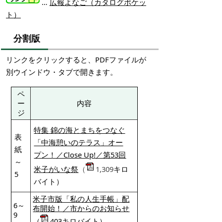
…
広報よなご（カタログポケッ
ト）
分割版
リンクをクリックすると、PDFファイルが
別ウインドウ・タブで開きます。
ペ
ー
内容
ジ
特集 錦の海とまちをつなぐ
表
「中海憩いのテラス」オー
紙
プン！／Close Up!／第53回
～
米子がいな祭
（
1,309
キロ
5
バイト）
米子市版「私の人生手帳」配
6～
布開始！／市からのお知らせ
9
（
403キロバイト）