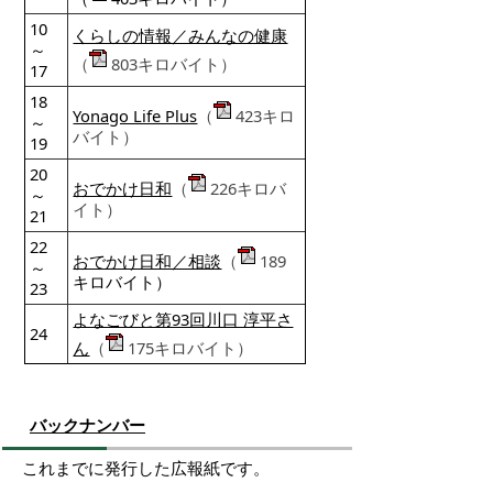
10
くらしの情報／みんなの健康
～
（
803キロバイト）
17
18
Yonago Life Plus
（
423キロ
～
バイト）
19
20
おでかけ日和
（
226キロバ
～
イト）
21
22
おでかけ日和／相談
（
189
～
キロバイト）
23
よなごびと第93回川口 淳平さ
24
ん
（
175キロバイト）
バックナンバー
これまでに発行した広報紙です。