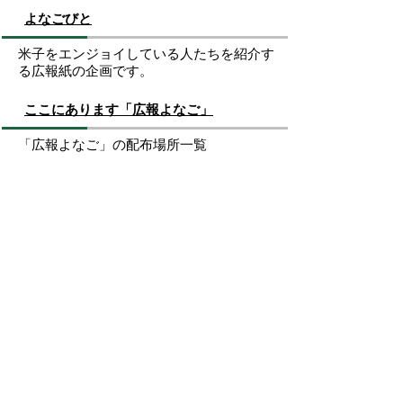
よなごびと
米子をエンジョイしている人たちを紹介す
る広報紙の企画です。
ここにあります「広報よなご」
「広報よなご」の配布場所一覧
お問い合わせ先
秘書広報課
所在地/〒683-8686 鳥取県米子市加茂町一丁目1番
地 （市役所本庁舎3階）
電話/0859-23-5372 ファクシミリ/0859-23-5395 Eメ
ール/
hisho@city.yonago.lg.jp
ページの先頭へ戻る
広告