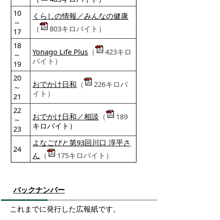
10
くらしの情報／みんなの健康
～
（
803キロバイト）
17
18
Yonago Life Plus
（
423キロ
～
バイト）
19
20
おでかけ日和
（
226キロバ
～
イト）
21
22
おでかけ日和／相談
（
189
～
キロバイト）
23
よなごびと第93回川口 淳平さ
24
ん
（
175キロバイト）
バックナンバー
これまでに発行した広報紙です。