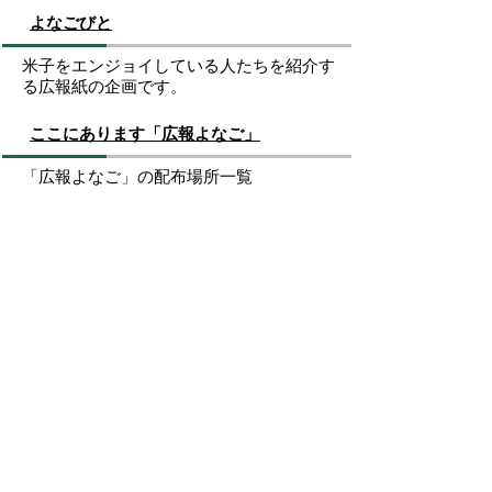
よなごびと
米子をエンジョイしている人たちを紹介す
る広報紙の企画です。
ここにあります「広報よなご」
「広報よなご」の配布場所一覧
お問い合わせ先
秘書広報課
所在地/〒683-8686 鳥取県米子市加茂町一丁目1番
地 （市役所本庁舎3階）
電話/0859-23-5372 ファクシミリ/0859-23-5395 Eメ
ール/
hisho@city.yonago.lg.jp
ページの先頭へ戻る
広告