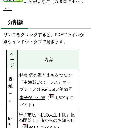
…
広報よなご（カタログポケッ
ト）
分割版
リンクをクリックすると、PDFファイルが
別ウインドウ・タブで開きます。
ペ
ー
内容
ジ
特集 錦の海とまちをつなぐ
表
「中海憩いのテラス」オー
紙
プン！／Close Up!／第53回
～
米子がいな祭
（
1,309
キロ
5
バイト）
米子市版「私の人生手帳」配
6～
布開始！／市からのお知らせ
9
（
403キロバイト）