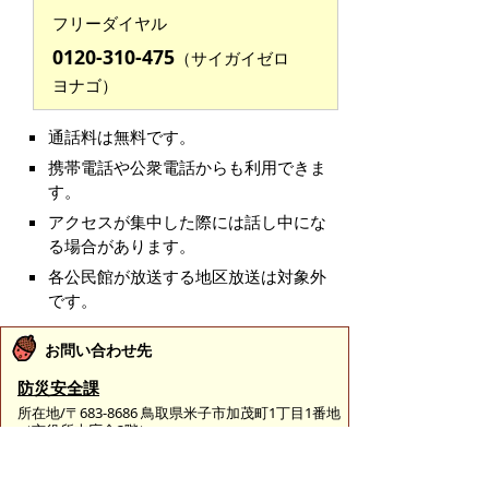
フリーダイヤル
0120-310-475
（サイガイゼロ
ヨナゴ）
通話料は無料です。
携帯電話や公衆電話からも利用できま
す。
アクセスが集中した際には話し中にな
る場合があります。
各公民館が放送する地区放送は対象外
です。
お問い合わせ先
防災安全課
所在地/〒683-8686 鳥取県米子市加茂町1丁目1番地
（市役所本庁舎3階）
電話/0859-23-5337 ファクシミリ/0859-23-5387 Eメ
ール/
bousai@city.yonago.lg.jp