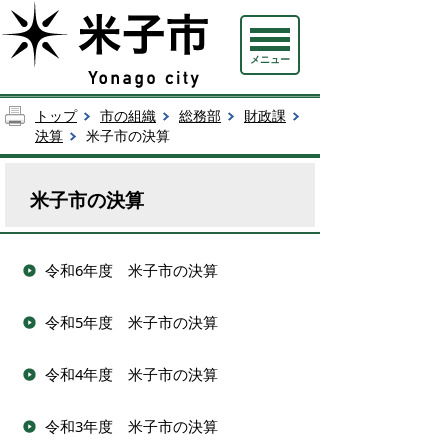
メニュー
トップ
市の組織
総務部
財政課
決算
米子市の決算
米子市の決算
令和6年度 米子市の決算
令和5年度 米子市の決算
令和4年度 米子市の決算
令和3年度 米子市の決算