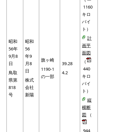
1160
キロ
バイ
ト）
計
昭和
昭和
画平
56年
56
面図
9月8
年9
旗ヶ崎
（
日
月8
39.28
440
1190-1
日
鳥取
4.2
キロ
の一部
県第
株式
バイ
818
会社
ト）
号
新陽
縦
横断
図
（
944