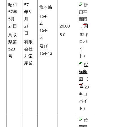
昭和
57
計
旗ヶ崎
57年
年5
画平
164-
5月
月
面図
2、
21日
21
26.00
（
164-
日
35キ
鳥取
5.0
5、
ロバ
県第
有限
及び
イ
523
会社
164-13
ト）
号
丸栄
産業
縦
横断
図
（
29
キロ
バイ
ト）
位
置図