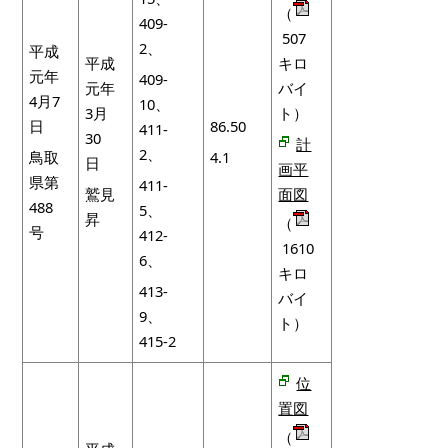
（
409-
507
2、
平成
平成
キロ
元年
409-
元年
バイ
4月7
10、
3月
ト）
日
86.50
411-
30
計
2、
鳥取
4.1
日
画平
県第
411-
鷲見
面図
488
5、
昇
（
号
412-
1610
6、
キロ
413-
バイ
9、
ト）
415-2
位
置図
（