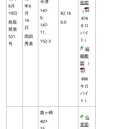
今津
面図
6月
年6
147-
（
19日
月
82.16
9、
876
16
鳥取
6.0
147-
キロ
日
県第
11、
バイ
521
岡田
ト）
152-3
号
秀美
縦
横断
図
（
886
キロ
バイ
ト）
旗ヶ崎
位
407-
置図
15、