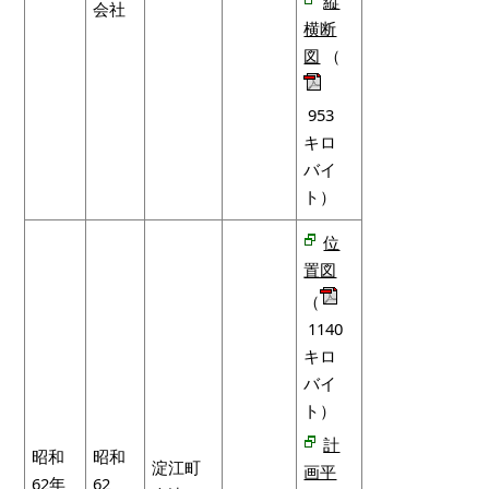
縦
会社
横断
図
（
953
キロ
バイ
ト）
位
置図
（
1140
キロ
バイ
ト）
計
昭和
昭和
淀江町
画平
62年
62