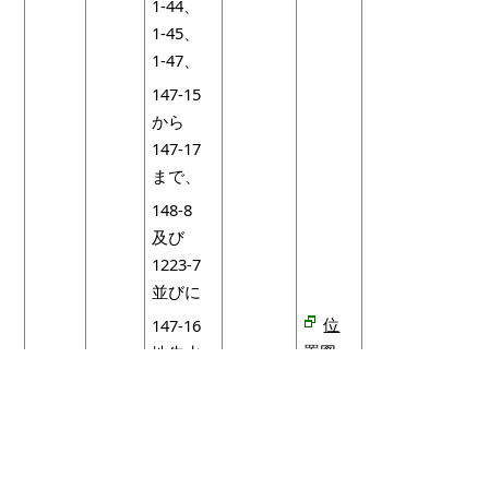
1-44、
1-45、
1-47、
147-15
から
147-17
まで、
148-8
及び
1223-7
並びに
位
147-16
置図
地先水
路並び
（
に
975
平成
キロ
平成
133-
2年
バイ
2年
5、
12月
987.30