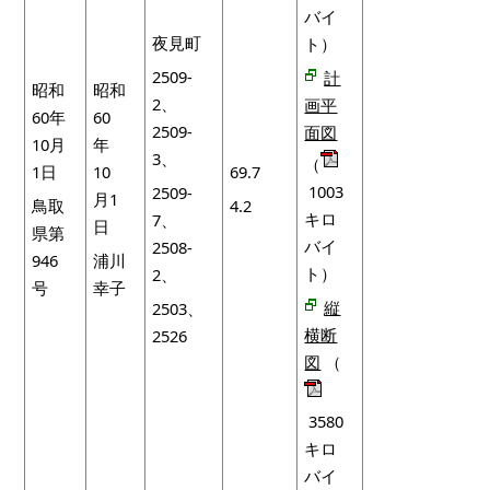
バイ
夜見町
ト）
2509-
計
昭和
昭和
2、
画平
60年
60
2509-
面図
10月
年
3、
（
1日
10
69.7
1003
2509-
月1
鳥取
4.2
キロ
7、
日
県第
バイ
2508-
946
浦川
ト）
2、
号
幸子
縦
2503、
横断
2526
図
（
3580
キロ
バイ