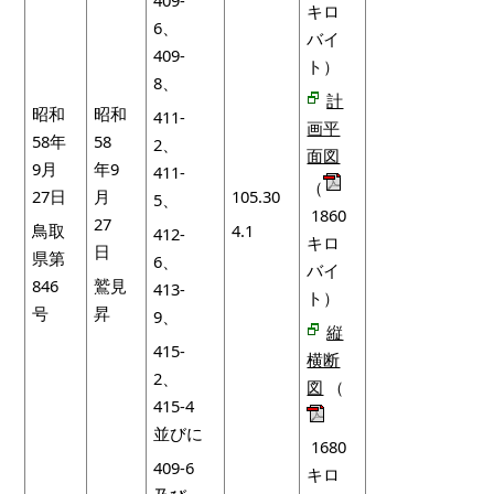
キロ
6、
バイ
409-
ト）
8、
計
昭和
昭和
411-
画平
58年
58
2、
面図
9月
年9
411-
（
27日
月
105.30
5、
1860
27
鳥取
4.1
412-
キロ
日
県第
6、
バイ
846
鷲見
413-
ト）
号
昇
9、
縦
415-
横断
2、
図
（
415-4
並びに
1680
409-6
キロ