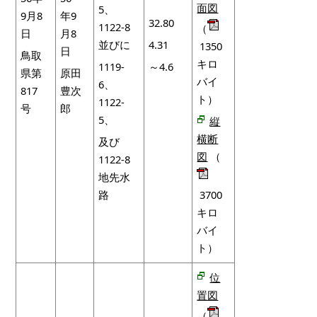
面図
5、
9月8
年9
32.80
1122-8
（
日
月8
並びに
4.31
1350
日
鳥取
キロ
1119-
～4.6
県第
原田
バイ
6、
817
豊次
ト）
1122-
号
郎
5、
縦
横断
及び
図
（
1122-8
地先水
路
3700
キロ
バイ
ト）
位
置図
（