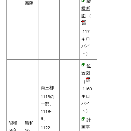
縦
新陽
横断
図
（
117
キロ
バイ
ト）
位
置図
（
両三柳
1160
キロ
1118の
バイ
一部、
ト）
1119-
6、
計
昭和
昭和
画平
1122-
56年
56