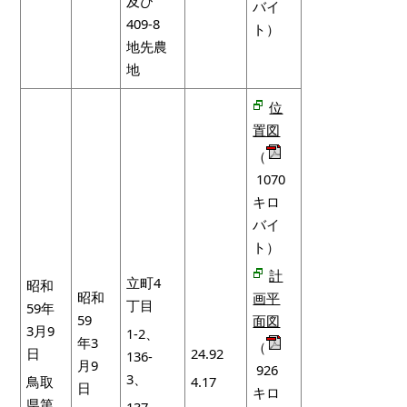
及び
バイ
409-8
ト）
地先農
地
位
置図
（
1070
キロ
バイ
ト）
計
立町4
昭和
昭和
画平
丁目
59年
59
面図
3月9
1-2、
年3
（
日
24.92
136-
月9
926
3、
鳥取
4.17
日
キロ
県第
137-