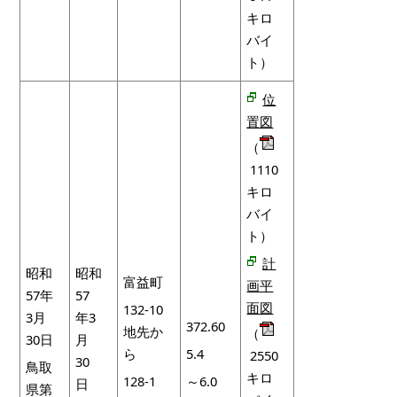
キロ
バイ
ト）
位
置図
（
1110
キロ
バイ
ト）
計
昭和
昭和
富益町
画平
57年
57
面図
132-10
3月
年3
372.60
地先か
（
30日
月
ら
5.4
2550
30
鳥取
キロ
128-1
～6.0
日
県第