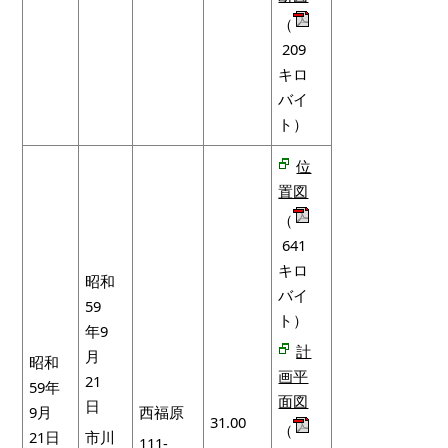
（
209
キロ
バイ
ト）
位
置図
（
641
キロ
昭和
バイ
59
ト）
年9
計
月
昭和
画平
21
59年
面図
日
9月
西福原
31.00
（
21日
市川
111-