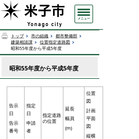
メニュー
トップ
市の組織
都市整備部
建築相談課
位置指定道路図
昭和55年度から平成5年度
昭和55年度から平成5年度
位置
図
告示
指定
延長
計画
日
日
指定道路
幅員
平面
の位置
告示
申請
図
(m)
番号
者
縦横