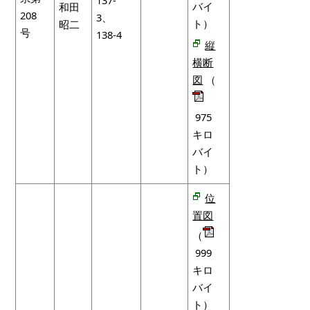
バイ
和田
208
3、
ト）
昭二
号
138-4
縦
横断
図
（
975
キロ
バイ
ト）
位
置図
（
999
キロ
バイ
ト）