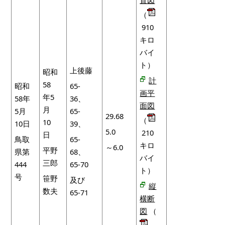
（
910
キロ
バイ
ト）
上後藤
昭和
計
58
昭和
65-
画平
年5
58年
36、
面図
月
5月
65-
29.68
（
10
10日
39、
5.0
210
日
鳥取
65-
キロ
～6.0
平野
県第
68、
バイ
三郎
444
65-70
ト）
号
笹野
及び
縦
数夫
65-71
横断
図
（