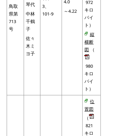
4.0
972
琴代
鳥取
3、
キロ
～4.22
県第
中林
101-9
バイ
713
千鶴
ト）
号
子
縦
佐々
横断
木ミ
図
（
ヨ子
980
キロ
バイ
ト）
位
置図
（
821
キロ