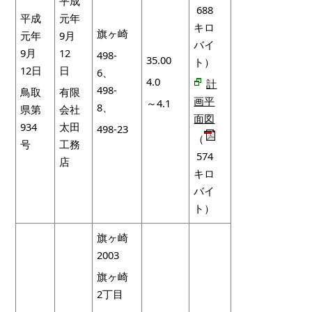
平成
688
平成
元年
キロ
旗ヶ崎
元年
9月
バイ
9月
12
498-
35.00
ト）
12日
日
6、
4.0
計
498-
鳥取
有限
画平
～4.1
8、
県第
会社
面図
934
太田
498-23
（
号
工務
574
店
キロ
バイ
ト）
旗ヶ崎
2003
旗ヶ崎
2丁目