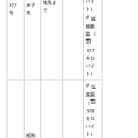
バイ
地先ま
377
米子
ト）
で
号
市
縦
横断
図
（
617
キロ
バイ
ト）
位
置図
（
978
キロ
バイ
ト）
昭和