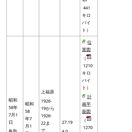
441
キロ
バイ
ト）
位
置図
（
1210
キロ
バイ
ト）
上福原
計
昭和
1926-
昭和
画平
58年
19から
58
面図
7月1
1926-
年7
（
日
27.19
22ま
月1
1270
で、
鳥取
4.0