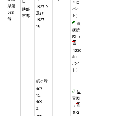
日
キロ
県第
1927-9
バイ
勝部
588
及び
ト）
市郎
号
1927-
縦
18
横断
図
（
1230
キロ
バイ
ト）
旗ヶ崎
407-
位
15、
置図
409-
（
2、
972
409-