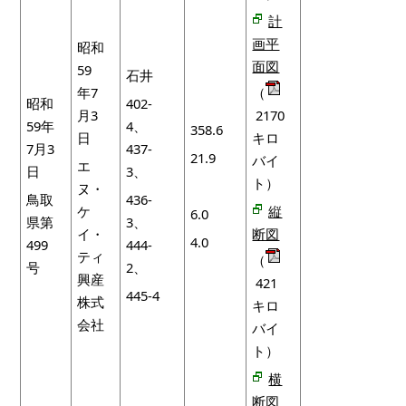
計
画平
昭和
面図
59
石井
年7
（
昭和
402-
月3
2170
59年
4、
358.6
日
キロ
7月3
437-
21.9
バイ
エ
日
3、
ト）
ヌ・
鳥取
436-
ケ
縦
6.0
県第
3、
イ・
断図
4.0
499
444-
ティ
（
号
2、
興産
421
445-4
株式
キロ
会社
バイ
ト）
横
断図