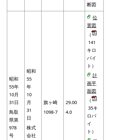
断図
位
置図
（
141
キロ
バイ
ト）
昭和
計
昭和
55
画平
55年
年
面図
10月
10
（
31日
月
旗ヶ崎
29.00
35キ
31
鳥取
1098-7
4.0
ロバ
日
県第
イ
978
株式
ト）
号
会社