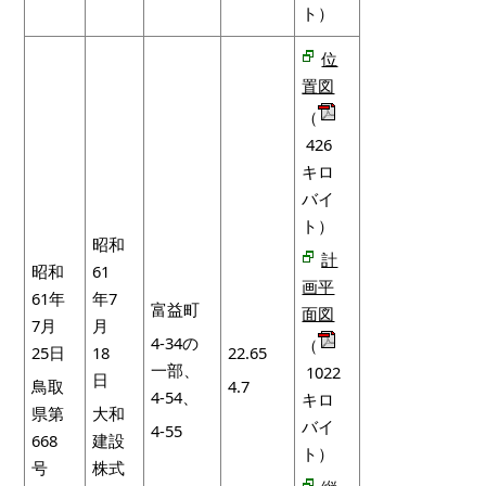
ト）
位
置図
（
426
キロ
バイ
ト）
昭和
計
昭和
61
画平
61年
年7
富益町
面図
7月
月
4-34の
（
25日
18
22.65
一部、
1022
日
鳥取
4.7
4-54、
キロ
県第
大和
バイ
4-55
668
建設
ト）
号
株式