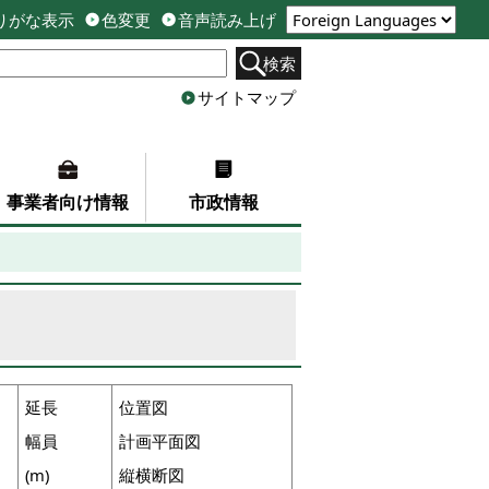
りがな表示
色変更
音声読み上げ
検索
サイトマップ
事業者向け情報
市政情報
延長
位置図
幅員
計画平面図
(m)
縦横断図