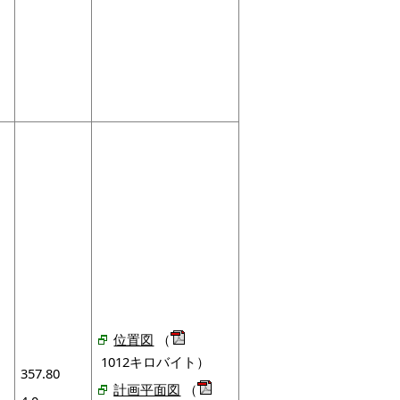
位置図
（
1012キロバイト）
357.80
計画平面図
（