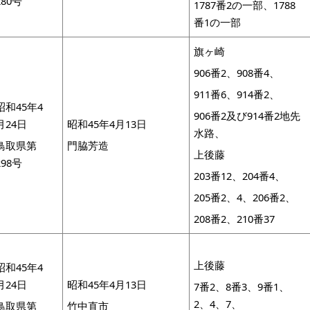
280号
1787番2の一部、1788
番1の一部
旗ヶ崎
906番2、908番4、
911番6、914番2、
昭和45年4
906番2及び914番2地先
月24日
昭和45年4月13日
水路、
鳥取県第
門脇芳造
上後藤
298号
203番12、204番4、
205番2、4、206番2、
208番2、210番37
上後藤
昭和45年4
月24日
昭和45年4月13日
7番2、8番3、9番1、
2、4、7、
鳥取県第
竹中直市