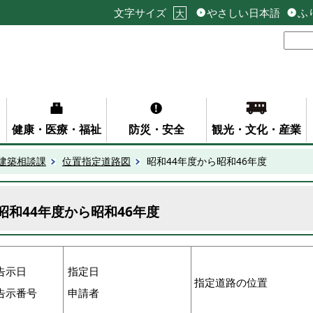
文字サイズ
やさしい日本語
ふ
大
健康・医療・福祉
防災・安全
観光・文化・産業
建築相談課
位置指定道路図
昭和44年度から昭和46年度
昭和44年度から昭和46年度
告示日
指定日
指定道路の位置
告示番号
申請者