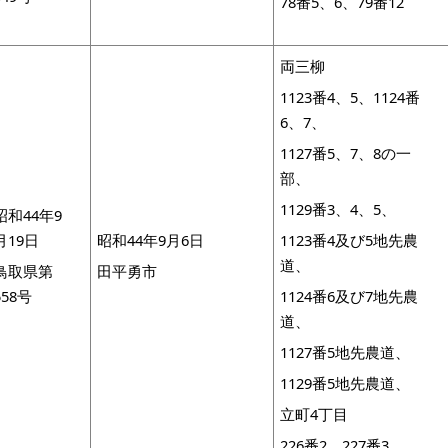
78番5、6、79番12
両三柳
1123番4、5、1124番
6、7、
1127番5、7、8の一
部、
1129番3、4、5、
昭和44年9
月19日
昭和44年9月6日
1123番4及び5地先農
道、
鳥取県第
田平勇市
558号
1124番6及び7地先農
道、
1127番5地先農道、
1129番5地先農道、
立町4丁目
226番2、227番3