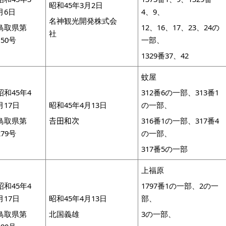
昭和45年3月2日
月6日
4、9、
名神観光開発株式会
鳥取県第
12、16、17、23、24の
社
150号
一部、
1329番37、42
蚊屋
昭和45年4
312番6の一部、313番1
月17日
昭和45年4月13日
の一部、
鳥取県第
𠮷田和次
316番1の一部、317番4
279号
の一部、
317番5の一部
上福原
昭和45年4
1797番1の一部、2の一
月17日
昭和45年4月13日
部、
鳥取県第
北国義雄
3の一部、