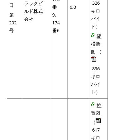
326
ラックビ
日
番
6.0
キロ
ルド株式
第
9、
バイ
会社
202
174
ト）
号
番6
縦
横断
図
（
896
キロ
バイ
ト）
位
置図
（
617
キロ