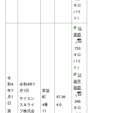
キロ
バイ
ト）
位
置図
（
753
キロ
バイ
ト）
計
令
画平
和4
令和4年7
面図
年7
月1日
富益
（
月1
町
47.36
サイエン
346
日
ス＆ライ
4番
4.0
キロ
第
フ株式会
11