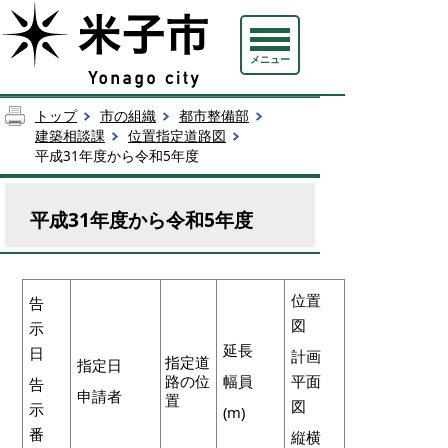
メニュー
トップ
市の組織
都市整備部
建築相談課
位置指定道路図
平成31年度から令和5年度
平成31年度から令和5年度
位置
告
図
示
延長
日
計画
指定道
指定日
路の位
幅員
平面
告
申請者
置
図
示
(m)
番
縦横