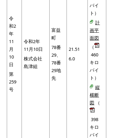
バイ
ト）
令
計
和2
富益
画平
年
町
面図
11
令和2年
（
78番
月
11月10日
21.51
460
29、
10
株式会社
6.0
キロ
78番
日
島津組
バイ
29地
第
ト）
先
259
縦
号
横断
図
（
398
キロ
バイ