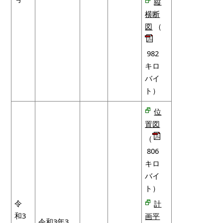
縦
横断
図
（
982
キロ
バイ
ト）
位
置図
（
806
キロ
バイ
ト）
令
計
和3
画平
令和3年3