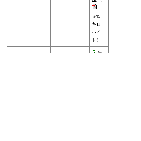
345
キロ
バイ
ト）
位
置図
（
529
キロ
バイ
ト）
計
令
画平
和5
令和5年7
淀江
面図
年7
月3日
町佐
（
月3
66.57