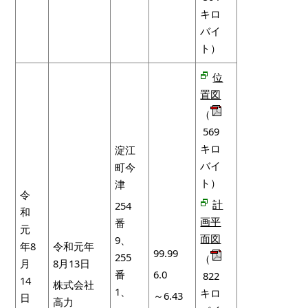
キロ
バイ
ト）
位
置図
（
569
キロ
淀江
バイ
町今
ト）
津
令
計
254
和
画平
番
元
面図
9、
年8
令和元年
99.99
255
（
月
8月13日
番
6.0
822
14
株式会社
1、
キロ
～6.43
日
高力