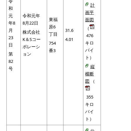
令
計
和
画平
元
令和元年
東福
面図
年8
8月22日
原6
（
月
31.6
株式会社
丁目
476
23
K＆Sコー
4.01
キロ
754
日
ポレーシ
バイ
番3
第
ョン
ト）
82
縦
号
横断
図
（
355
キロ
バイ
ト）
位