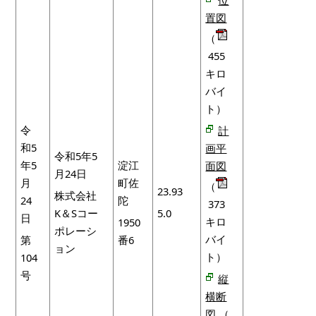
置図
（
455
キロ
バイ
ト）
令
計
和5
画平
令和5年5
年5
淀江
面図
月24日
月
町佐
（
23.93
株式会社
24
陀
373
K＆Sコー
5.0
日
キロ
1950
ポレーシ
バイ
第
番6
ョン
ト）
104
号
縦
横断
図
（