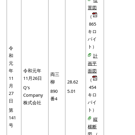
置図
（
865
キロ
バイ
ト）
令
和
計
元
画平
年
令和元年
面図
両三
11
11月26日
（
柳
28.62
月
454
Q's
890
5.01
27
キロ
Company
番4
日
バイ
株式会社
ト）
第
141
縦
号
横断
図
（