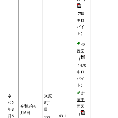
750
キロ
バイ
ト）
位
置図
（
1470
キロ
バイ
ト）
計
令
米原
画平
和2
8丁
令和2年8
面図
年8
目
月6日
（
月6
49.1
173