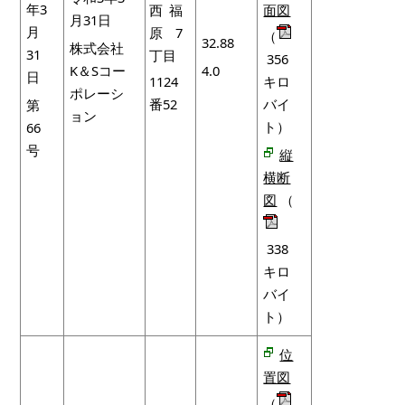
年3
西福
面図
月31日
月
原7
（
32.88
株式会社
31
丁目
356
K＆Sコー
4.0
日
1124
キロ
ポレーシ
番52
バイ
第
ョン
ト）
66
号
縦
横断
図
（
338
キロ
バイ
ト）
位
置図
（