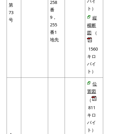
バイ
258
第
ト）
番
73
9，
縦
号
255
横断
番1
図
（
地先
1560
キロ
バイ
ト）
位
置図
（
811
キロ
バイ
ト）