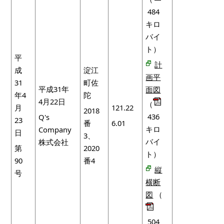
484
キロ
バイ
ト）
平
計
成
淀江
画平
31
町佐
平成31年
面図
年4
陀
4月22日
（
月
121.22
2018
436
Q's
23
番
6.01
キロ
Company
日
3、
バイ
株式会社
第
2020
ト）
90
番4
縦
号
横断
図
（
504