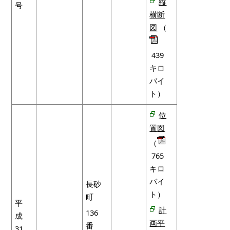
縦
号
横断
図
（
439
キロ
バイ
ト）
位
置図
（
765
キロ
バイ
長砂
ト）
町
平
計
136
成
画平
番
31