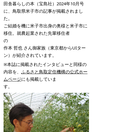
田舎暮らしの本（宝島社）2024年10月号
に、鳥取県米子市の記事が掲載されまし
た。
ご結婚を機に米子市出身の奥様と米子市に
移住。就農起業された先輩移住者
の
作本 哲也 さん御家族（東京都からUIター
ン）が紹介されています。
※本誌に掲載されたインタビューと同様の
内容を、
ふるさと鳥取定住機構の公式ホー
ムページ
にも掲載していま
す