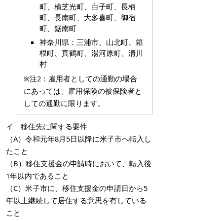
町、横芝光町、白子町、長柄
町、長南町、大多喜町、御宿
町、鋸南町
神奈川県：
三浦市、山北町、箱
根町、真鶴町、湯河原町、清川
村
※注2：雇用者としての通勤の場合
にあっては、雇用保険の被保険者と
しての通勤に限ります。
イ 移住先に関する要件
（A）令和元年8月5日以降に米子市へ転入し
たこと
（B）移住支援金の申請時において、転入後
1年以内であること
（C）米子市に、移住支援金の申請日から5
年以上継続して居住する意思を有している
こと