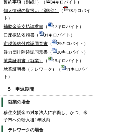
誓約事項（別紙1）
（
34キロバイト）
個人情報の取扱い（別紙2）
（
78キロバイ
ト）
補助金等支払請求書
（
17キロバイト）
口座振込依頼書
（
31キロバイト）
市税等納付確認同意書
（
29キロバイト）
暴力団排除確認同意書
（
30キロバイト）
就業証明書（就業）
（
13キロバイト）
就業証明書（テレワーク）
（
11キロバイ
ト）
5 申込期間
就業の場合
移住支援金の対象法人に在職し、かつ、米
子市への転入後1年以内
テレワークの場合