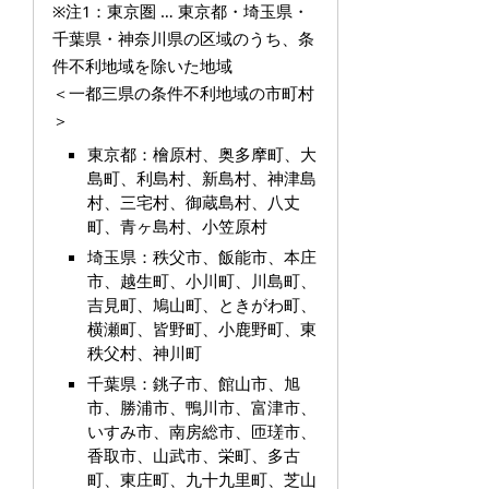
※注1：東京圏 … 東京都・埼玉県・
千葉県・神奈川県の区域のうち、条
件不利地域を除いた地域
＜一都三県の条件不利地域の市町村
＞
東京都：檜原村、奥多摩町、大
島町、利島村、新島村、神津島
村、三宅村、御蔵島村、八丈
町、青ヶ島村、小笠原村
埼玉県：秩父市、飯能市、本庄
市、越生町、小川町、
川島町、
吉見町、鳩山町、
ときがわ町、
横瀬町、皆野町、小鹿野町、東
秩父村、神川町
千葉県：
銚子市、館山市、旭
市、勝浦市、鴨川市、富津市、
いすみ市、南房総市、匝瑳市、
香取市、山武市、栄町、多古
町、東庄町、九十九里町、芝山