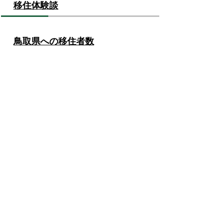
移住体験談
鳥取県への移住者数
二地域居住
移住（IJU）に関するご相談は、米子市移住
定住相談窓口へお気軽にどうぞ。
米子市移住定住相談窓口
683-8686 鳥取県米子市加茂町1丁目1番地
（米子市役所本庁舎4階）
電話：（0859）23-5359
…
移住相談フォーム