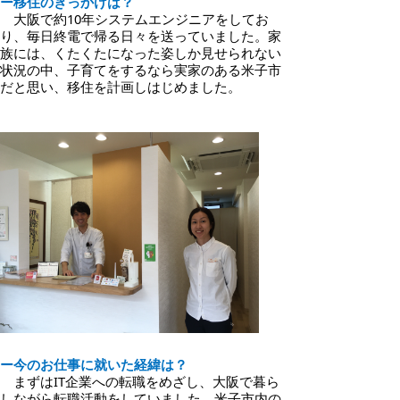
ー移住のきっかけは？
大阪で約10年システムエンジニアをしてお
り、
毎日終電
で帰る日々を送っていました。家
族には、くたくたになった姿しか見せられない
状況の中、子育てをするなら実家のある米子市
だと思い、移住を計画しはじめました。
ー
今のお仕事に就いた経緯は？
まずはIT企業への転職をめざし、大阪で暮ら
しながら転職活動をしていました。米子市内の