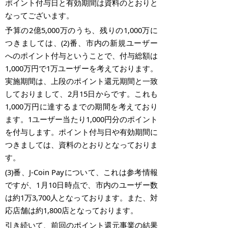
ポイント付与日と有効期間は資料のとおりと
なってございます。
予算の
2
億
5,000
万のうち、残りの
1,000
万に
つきましては、
(2)
番、市内の新規ユーザー
へのポイント付与ということで、付与総額は
1,000
万円で
1
万ユーザーを考えております。
実施期間は、上段のポイント還元期間と一致
しておりまして、
2
月
15
日からです。これも
1,000
万円に達するまでの期間を考えており
ます。
1
ユーザー当たり
1,000
円分のポイント
を付与します。ポイント付与日や有効期間に
つきましては、資料のとおりとなっておりま
す。
(3)
番、
J-Coin Pay
について、これは参考情報
ですが、
1
月
10
日時点で、市内のユーザー数
は約
1
万
3,700
人となっております。また、対
応店舗は約
1,800
店となっております。
引き続いて、前回のポイント還元事業の結果