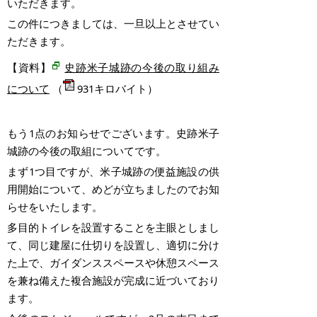
いただきます。
この件につきましては、一旦以上とさせてい
ただきます。
【資料】
史跡米子城跡の今後の取り組み
（
931キロバイト）
について
もう
1
点のお知らせでございます。史跡米子
城跡の今後の取組についてです。
まず
1
つ目ですが、米子城跡の便益施設の供
用開始について、めどが立ちましたのでお知
らせをいたします。
多目的トイレを設置することを主眼としまし
て、同じ建屋に仕切りを設置し、適切に分け
た上で、ガイダンススペースや休憩スペース
を兼ね備えた複合施設が完成に近づいており
ます。