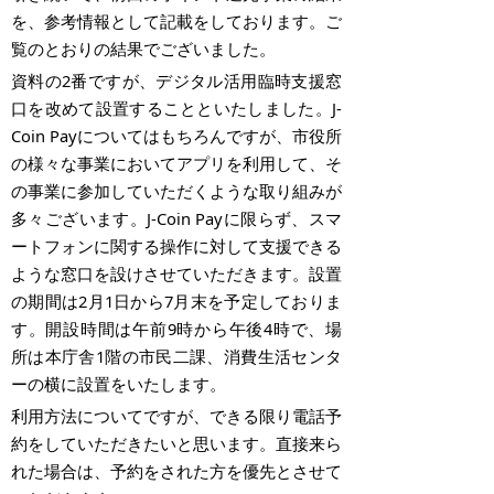
を、参考情報として記載をしております。ご
覧のとおりの結果でございました。
資料の
2
番ですが、デジタル活用臨時支援窓
口を改めて設置することといたしました。
J-
Coin Pay
についてはもちろんですが、市役所
の様々な事業においてアプリを利用して、そ
の事業に参加していただくような取り組みが
多々ございます。
J-Coin Pay
に限らず、スマ
ートフォンに関する操作に対して支援できる
ような窓口を設けさせていただきます。設置
の期間は
2
月
1
日から
7
月末を予定しておりま
す。開設時間は午前
9
時から午後
4
時で、場
所は本庁舎
1
階の市民二課、消費生活センタ
ーの横に設置をいたします。
利用方法についてですが、できる限り電話予
約をしていただきたいと思います。直接来ら
れた場合は、予約をされた方を優先とさせて