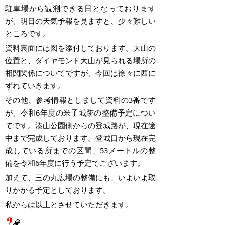
駐車場から観測できる日となっております
が、明日の天気予報を見ますと、少々難しい
ところです。
資料裏面には図を添付しております。大山の
位置と、ダイヤモンド大山が見られる場所の
相関関係についてですが、今回は徐々に西に
ずれていきます。
その他、参考情報としまして資料の
3
番です
が、令和
6
年度の米子城跡の整備予定につい
てです。湊山公園側からの登城路が、現在途
中まで完成しております。登城口から現在完
成している所までの区間、
53
メートルの整
備を令和
6
年度に行う予定でございます。
加えて、三の丸広場の整備にも、いよいよ取
りかかる予定としております。
私からは以上とさせていただきます。