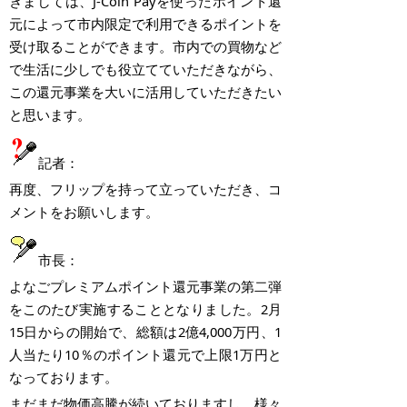
きましては、
J-Coin Pay
を使ったポイント還
元によって市内限定で利用できるポイントを
受け取ることができます。市内での買物など
で生活に少しでも役立てていただきながら、
この還元事業を大いに活用していただきたい
と思います。
記者：
再度、フリップを持って立っていただき、コ
メントをお願いします。
市長：
よなごプレミアムポイント還元事業の第二弾
をこのたび実施することとなりました。
2
月
15
日からの開始で、総額は
2
億
4,000
万円、
1
人当たり
10
％のポイント還元で上限
1
万円と
なっております。
まだまだ物価高騰が続いておりますし、様々