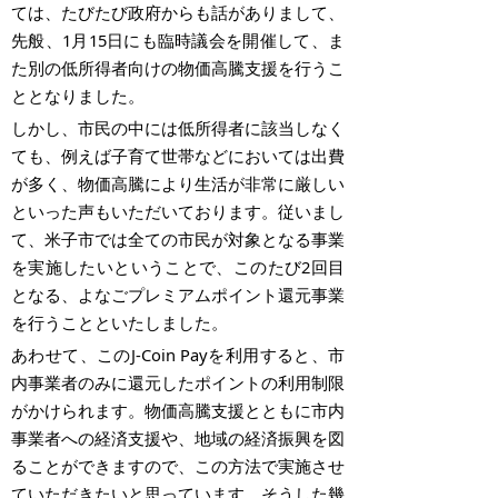
ては、たびたび政府からも話がありまして、
先般、
1
月
15
日にも臨時議会を開催して、ま
た別の低所得者向けの物価高騰支援を行うこ
ととなりました。
しかし、市民の中には低所得者に該当しなく
ても、例えば子育て世帯などにおいては出費
が多く、物価高騰により生活が非常に厳しい
といった声もいただいております。従いまし
て、米子市では全ての市民が対象となる事業
を実施したいということで、このたび
2
回目
となる、よなごプレミアムポイント還元事業
を行うことといたしました。
あわせて、この
J-Coin Pay
を利用すると、市
内事業者のみに還元したポイントの利用制限
がかけられます。物価高騰支援とともに市内
事業者への経済支援や、地域の経済振興を図
ることができますので、この方法で実施させ
ていただきたいと思っています。そうした幾