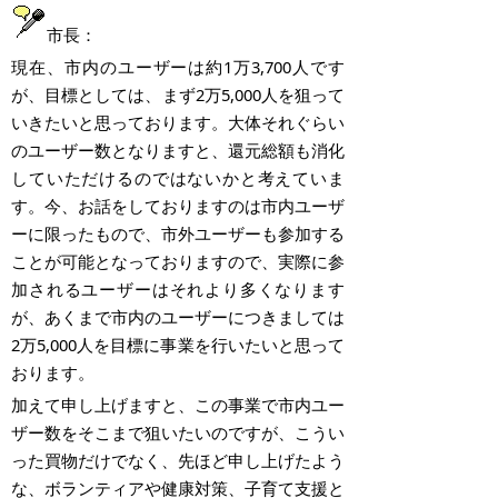
市長：
現在、市内のユーザーは約
1
万
3,700
人です
が、目標としては、まず
2
万
5,000
人を狙って
いきたいと思っております。大体それぐらい
のユーザー数となりますと、還元総額も消化
していただけるのではないかと考えていま
す。今、お話をしておりますのは市内ユーザ
ーに限ったもので、市外ユーザーも参加する
ことが可能となっておりますので、実際に参
加されるユーザーはそれより多くなります
が、あくまで市内のユーザーにつきましては
2
万
5,000
人を目標に事業を行いたいと思って
おります。
加えて申し上げますと、この事業で市内ユー
ザー数をそこまで狙いたいのですが、こうい
った買物だけでなく、先ほど申し上げたよう
な、ボランティアや健康対策、子育て支援と