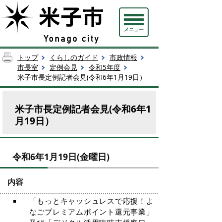
メニュー
トップ
くらしのガイド
市政情報
市長室
定例会見
令和5年度
米子市長定例記者会見(令和6年1月19日）
米子市長定例記者会見(令和6年1
月19日）
令和6年1月19日(金曜日)
内容
「もっとキャッシュレスで応援！よ
なごプレミアムポイント還元事業」