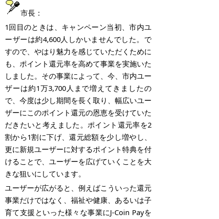
市長：
1
回目のときは、キャンペーン当初、市内ユ
ーザーは約
4,600
人しかいませんでした。で
すので、やはり魅力を感じていただくために
も、ポイント還元率を高めて事業を実施いた
しました。その事業によって、今、市内ユー
ザーは約
1
万
3,700
人まで増えてきましたの
で、今度は少し期間を長く取り、幅広いユー
ザーにこのポイント還元の恩恵を受けていた
だきたいと考えました。ポイント還元率を
2
割から
1
割に下げ、還元総額を少し増やし、
更に新規ユーザーに対するポイント特典を付
けることで、ユーザーを広げていくことを大
きな狙いにしています。
ユーザーが広がると、例えばこういった還元
事業だけではなく、福祉や健康、あるいは子
育て支援といった様々な事業に
J-Coin Pay
を