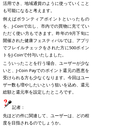
活用でき、地域通貨のように使っていくこと
も可能になると考えます。
例えばボランティアポイントといったもの
を、
J-Coin
で出し、市内での買物に充ててい
ただく使い方もできます。昨年の
9
月下旬に
開催された健康フェスティバルでは、アプリ
でフレイルチェックをされた方に
500
ポイン
トを
J-Coin
で付与いたしました。
こういったことを行う場合、ユーザーが少な
いと、
J-Coin Pay
でのポイント還元の恩恵を
受けられる方も少なくなります。今回はユー
ザー数も増やしたいという狙いを込め、還元
総額と還元率を設定したところです。
記者：
先ほどの件に関連して、ユーザーは、どの程
度を目指されるのでしょうか。