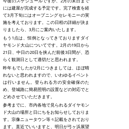
今後のスケジュールですが、
2
月の末日まで
には建屋が完成する予定です。完了検査を経
て
3
月下旬にはオープニングセレモニーの実
施を考えております。この日程の詳細が決ま
りましたら、
3
月にご案内いたします。
もう
1
点は、恒例となってきておりますダイ
ヤモンド大山についてです。
2
月の
19
日から
21
日、中日の
20
日を挟んだ前後
3
日間が、恐
らく観測日として適切だと思われます。
昨年もでしたが
2
月につきましては、ほぼ晴
れないと思われますので、いわゆるイベント
は行いません。登られる方の安全確保のた
め、登城路に簡易照明の設置などの対応でと
どめさせていただきます。
参考までに、市内各地で見られるダイヤモン
ド大山の場所と日にちをお知らせしておりま
す。宗像ニュータウン等々記載をされており
ます。直近でいいますと、明日が弓ヶ浜展望