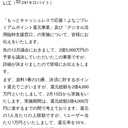
いて
（
241キロバイト）
「もっとキャッシュレスで応援！よなごプレ
ミアムポイント還元事業」及び「デジタル活
用臨時支援窓口」の実施について、皆様にお
伝えをいたします。
先の
12
月議会におきまして、
2
億
5,000
万円の
予算を議決していただいたこの事業ですが、
詳細が決まりましたので皆様にお伝えをしま
す。
まず、資料
1
番の
(1)
番、決済に対するポイン
ト還元でございますが、還元総額を
2
億
4,000
万円といたしまして、
2
月
15
日から実施をい
たします。実施期間は、還元総額
2
億
4,000
万
円に達するまでの間で考えております。還元
の
1
人当たりの上限額ですが、
1
ユーザー当
たり
1
万円といたしまして、還元率を
10
％、